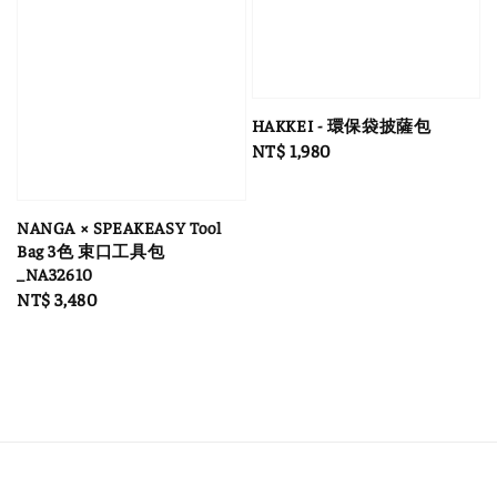
HAKKEI - 環保袋披薩包
Regular
NT$ 1,980
price
NANGA × SPEAKEASY Tool
Bag 3色 束口工具包
_NA32610
Regular
NT$ 3,480
price