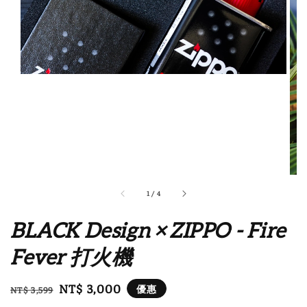
1
/
4
BLACK Design × ZIPPO - Fire
Fever 打火機
Regular
Sale
NT$ 3,000
優惠
NT$ 3,599
price
price