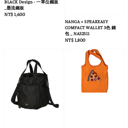
BLACK Design - 一單位鐵板
_墨流鐵板
Regular
NT$ 1,600
price
NANGA × SPEAKEASY
COMPACT WALLET 3色 錢
包 _ NA32511
Regular
NT$ 1,800
price