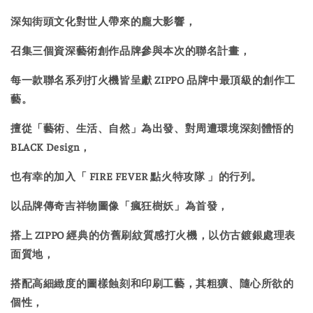
深知街頭文化對世人帶來的龐大影響，
召集三個資深藝術創作品牌參與本次的聯名計畫，
每一款聯名系列打火機皆呈獻 ZIPPO 品牌中最頂級的創作工
藝。
擅從「藝術、生活、自然」為出發、對周遭環境深刻體悟的
BLACK Design，
也有幸的加入「 FIRE FEVER 點火特攻隊 」的行列。
以品牌傳奇吉祥物圖像「瘋狂樹妖」為首發，
搭上 ZIPPO 經典的仿舊刷紋質感打火機，以仿古鍍銀處理表
面質地，
搭配高細緻度的圖樣蝕刻和印刷工藝，其粗獷、隨心所欲的
個性，