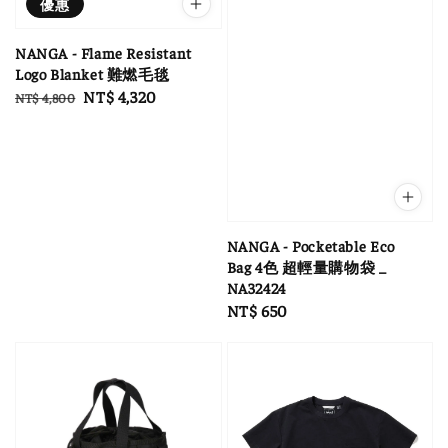
優惠
NANGA - Flame Resistant
Logo Blanket 難燃毛毯
Regular
Sale
NT$ 4,320
NT$ 4,800
price
price
NANGA - Pocketable Eco
Bag 4色 超輕量購物袋 _
NA32424
Regular
NT$ 650
price