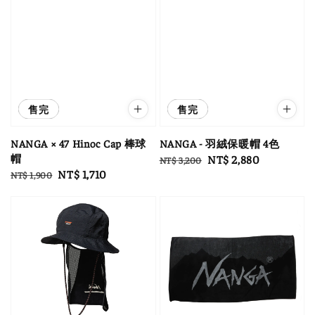
優惠
售完
優惠
售完
NANGA × 47 Hinoc Cap 棒球
NANGA - 羽絨保暖帽 4色
帽
Regular
Sale
NT$ 2,880
NT$ 3,200
Regular
Sale
NT$ 1,710
NT$ 1,900
price
price
price
price