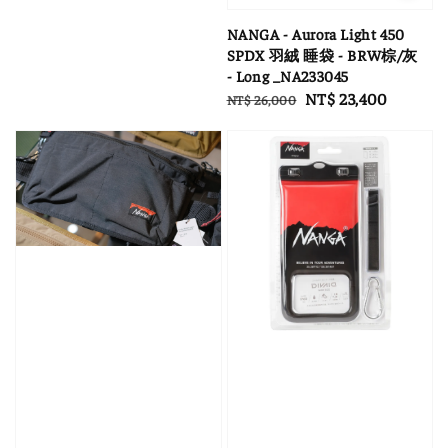
NANGA - Aurora Light 450
SPDX 羽絨 睡袋 - BRW棕/灰
- Long _NA233045
Regular
Sale
NT$ 23,400
NT$ 26,000
price
price