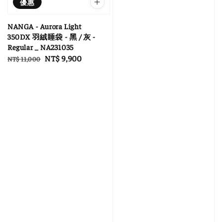
優惠
NANGA - Aurora Light
350DX 羽絨睡袋 - 黑 / 灰 -
Regular _ NA231035
Regular
Sale
NT$ 9,900
NT$ 11,000
price
price