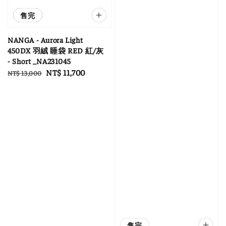
優惠
售完
NANGA - Aurora Light
450DX 羽絨 睡袋 RED 紅/灰
- Short _NA231045
Regular
Sale
NT$ 11,700
NT$ 13,000
price
price
售完