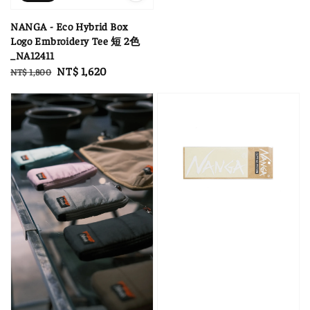
NANGA - Eco Hybrid Box
Logo Embroidery Tee 短 2色
_NA12411
Regular
Sale
NT$ 1,620
NT$ 1,800
price
price