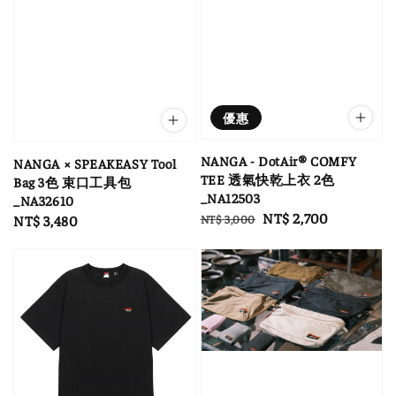
優惠
NANGA - DotAir® COMFY
NANGA × SPEAKEASY Tool
TEE 透氣快乾上衣 2色
Bag 3色 束口工具包
_NA12503
_NA32610
Regular
Sale
NT$ 2,700
NT$ 3,000
Regular
NT$ 3,480
price
price
price