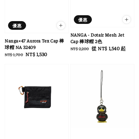
優惠
優惠
NANGA - Dotair Mesh Jet
Nanga×47 Aurora Tex Cap 棒
Cap 棒球帽 2色
球帽 NA 32409
Regular
Sale
從
NT$ 1,540
起
NT$ 2,200
Regular
Sale
NT$ 1,530
NT$ 1,700
price
price
price
price