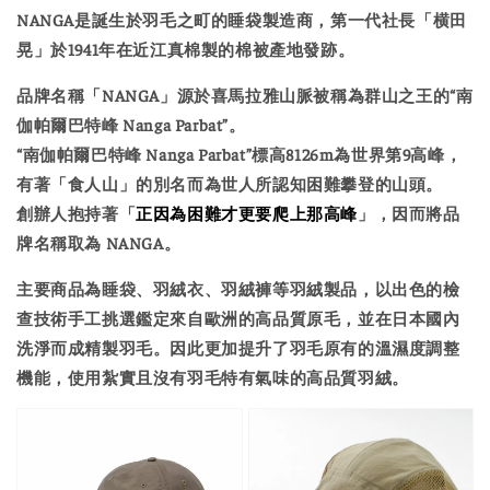
NANGA是誕生於羽毛之町的睡袋製造商，第一代社長「横田
晃」於1941年在近江真棉製的棉被產地發跡。
品牌名稱「NANGA」源於喜馬拉雅山脈被稱為群山之王的“南
伽帕爾巴特峰 Nanga Parbat”。
“南伽帕爾巴特峰 Nanga Parbat”標高8126m為世界第9高峰，
有著「食人山」的別名而為世人所認知困難攀登的山頭。
創辦人抱持著「
正因為困難才更要爬上那高峰
」，因而將品
牌名稱取為 NANGA。
主要商品為睡袋、羽絨衣、羽絨褲等羽絨製品，以出色的檢
查技術手工挑選鑑定來自歐洲的高品質原毛，並在日本國內
洗淨而成精製羽毛。因此更加提升了羽毛原有的溫濕度調整
機能，使用紮實且沒有羽毛特有氣味的高品質羽絨。