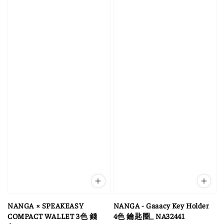
NANGA × SPEAKEASY
NANGA - Gaaacy Key Holder
COMPACT WALLET 3色 錢
4色 鑰匙圈_ NA32441