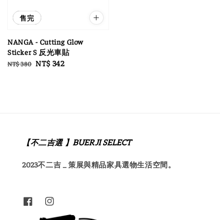
優惠
售完
NANGA - Cutting Glow
Sticker S 反光車貼
Regular
Sale
NT$ 342
NT$ 380
price
price
【不二吉選 】BUERJI SELECT
2023不二吉 _ 策展與精品家具選物生活空間。