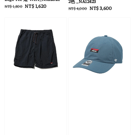
2色 _NA12423
Regular
Sale
NT$ 1,620
NT$ 1,800
Regular
Sale
NT$ 3,600
NT$ 4,000
price
price
price
price