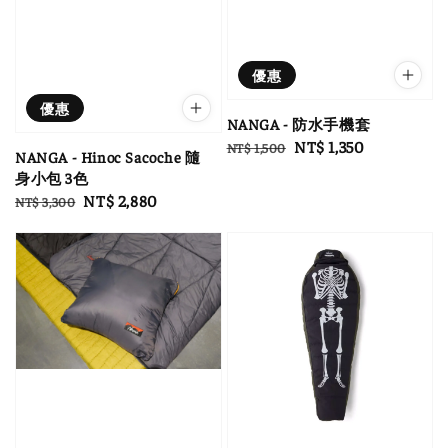
優惠
優惠
NANGA - 防水手機套
Regular
Sale
NT$ 1,350
NT$ 1,500
NANGA - Hinoc Sacoche 隨
price
price
身小包 3色
Regular
Sale
NT$ 2,880
NT$ 3,300
price
price