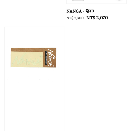
NANGA - 浴巾
Regular
Sale
NT$ 2,070
NT$ 2,300
price
price