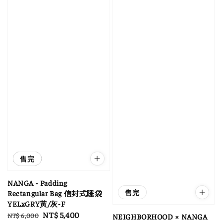
優惠
售完
NANGA - Padding
售完
Rectangular Bag 信封式睡袋
YELxGRY黃/灰-F
Regular
Sale
NT$ 5,400
NT$ 6,000
NEIGHBORHOOD × NANGA