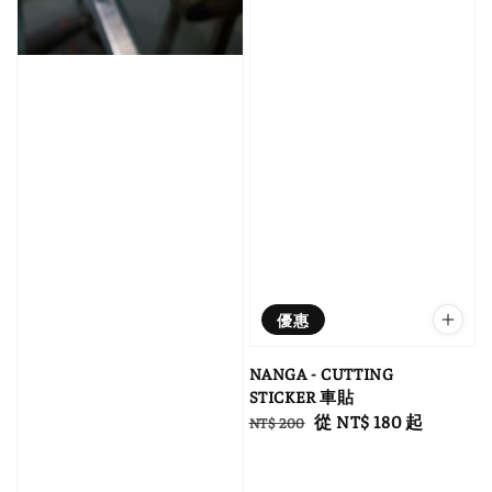
優惠
NANGA - CUTTING
STICKER 車貼
Regular
Sale
從
NT$ 180
起
NT$ 200
price
price