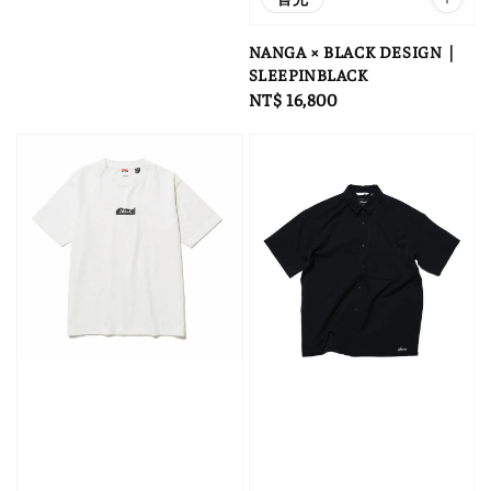
NANGA × BLACK DESIGN｜
SLEEPINBLACK
Regular
NT$ 16,800
price