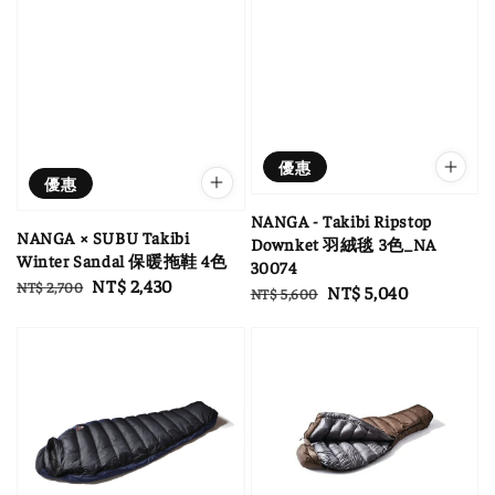
優惠
優惠
NANGA - Takibi Ripstop
NANGA × SUBU Takibi
Downket 羽絨毯 3色_NA
Winter Sandal 保暖拖鞋 4色
30074
Regular
Sale
NT$ 2,430
NT$ 2,700
Regular
Sale
NT$ 5,040
NT$ 5,600
price
price
price
price