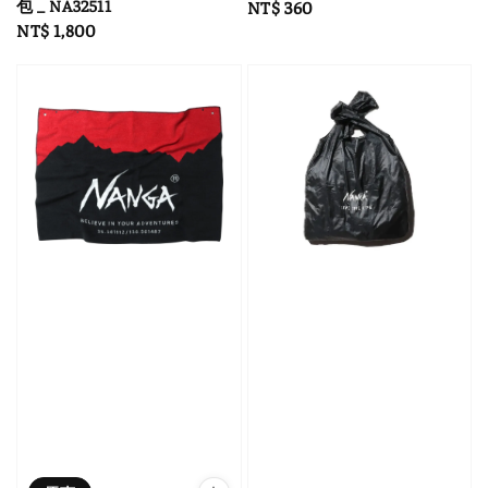
包 _ NA32511
Regular
NT$ 360
Regular
NT$ 1,800
price
price