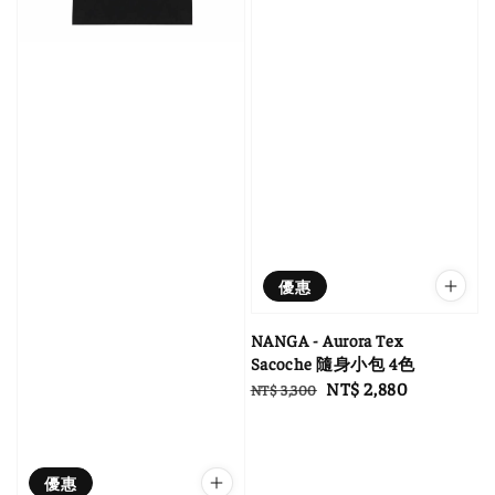
優惠
NANGA - Aurora Tex
Sacoche 隨身小包 4色
Regular
Sale
NT$ 2,880
NT$ 3,300
price
price
優惠