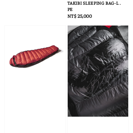
price
price
TAKIBI SLEEPING BAG-L .
PE
Regular
NT$ 25,000
price