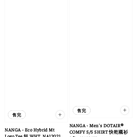
優惠
售完
優惠
售完
NANGA - Men's DOTAIR®
NANGA - Eco Hybrid Mt
COMFY S/S SHIRT 快乾襯衫
Logo Tee 短 WHT_NA12021