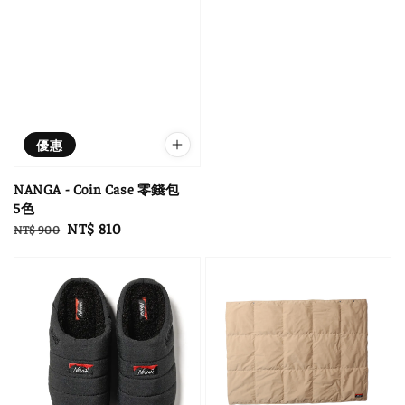
優惠
NANGA - Coin Case 零錢包
5色
Regular
Sale
NT$ 810
NT$ 900
price
price