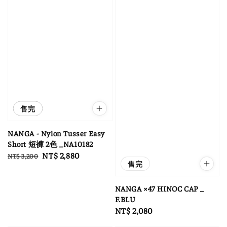
優惠
售完
NANGA - Nylon Tusser Easy
Short 短褲 2色 _NA10182
Regular
Sale
NT$ 2,880
NT$ 3,200
售完
price
price
NANGA ×47 HINOC CAP _
F.BLU
Regular
NT$ 2,080
price