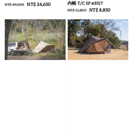
內帳 T/C 5P #3517
Regular
Sale
NT$ 24,650
NT$ 49,300
Regular
Sale
NT$ 8,850
NT$ 11,800
price
price
price
price