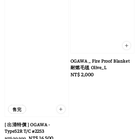
OGAWA _ Fire Proof Blanket
耐燃毛毯 Olive_L
Regular
NT$ 2,000
price
優惠
售完
[ 出清特價 ] OGAWA -
Type52R T/C #2253
Regular
Sale
NT$ 16,500
NT$ 30,300