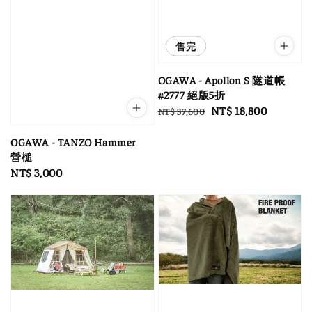
優惠
售完
OGAWA - Apollon S 隧道帳
#2777 絕版5折
Regular
Sale
NT$ 18,800
NT$ 37,600
price
price
OGAWA - TANZO Hammer
營槌
Regular
NT$ 3,000
price