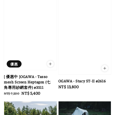
優惠
[ 優惠中 ]OGAWA - Tasso
OGAWA - Stacy ST-II #2616
mesh Screen Heptagon (七
Regular
NT$ 13,800
角專用紗網套件) #3511
price
Regular
Sale
NT$ 5,400
NT$ 7,200
price
price