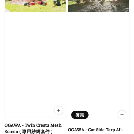
優惠
OGAWA - Twin Cresta Mesh
OGAWA - Car Side Tarp AL-
Screen ( 專用紗網套件 )