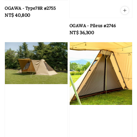
OGAWA - Type78R #2755
Regular
NT$ 40,800
price
OGAWA - Pileus #2746
Regular
NT$ 36,300
price