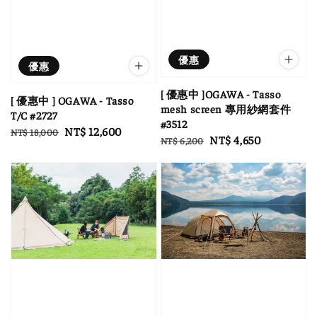
優惠
優惠
[ 優惠中 ]OGAWA - Tasso
[ 優惠中 ] OGAWA - Tasso
mesh screen 專用紗網套件
T/C #2727
#3512
Regular
Sale
NT$ 12,600
NT$ 18,000
Regular
Sale
NT$ 4,650
NT$ 6,200
price
price
price
price