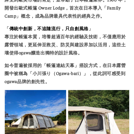
開發出歐式帳篷
Owner Lodge
，首次在日本導入「Family
Camp」概念，成為品牌最具代表性的經典之作。
「
傳統中創新，不追隨流行，只自創風格
」
專注於帳篷本質，培養超過百年的經驗及技術，不僅應用於
露營領域，更延伸至救災、防災與建設界加以活用，這些土
壤使得ogawa釀造出獨特的設計風格。
如今普遍被採用的「帳篷連結天幕」搭設方式，在日本露營
圈中被稱為「
小川張り（Ogawa-bari）
」，從此詞可感受到
ogawa品牌的創先性。