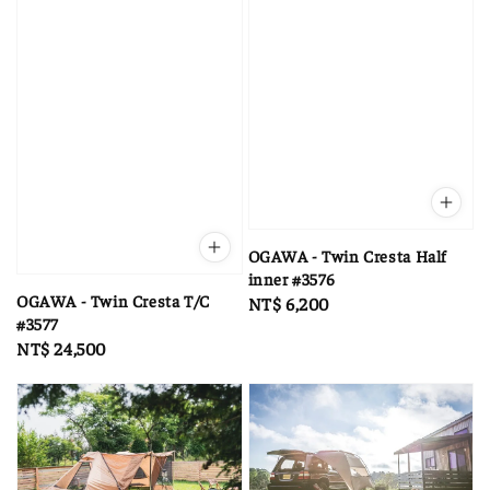
OGAWA - Twin Cresta Half
inner #3576
OGAWA - Twin Cresta T/C
Regular
NT$ 6,200
#3577
price
Regular
NT$ 24,500
price