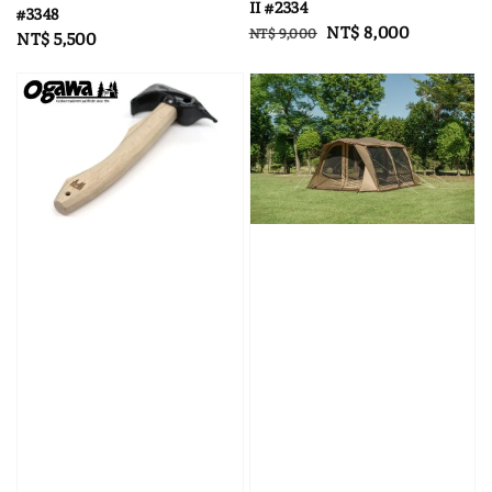
II #2334
#3348
Regular
Sale
NT$ 8,000
NT$ 9,000
Regular
NT$ 5,500
price
price
price