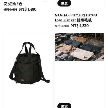
優惠
花 短袖 3色
Regular
Sale
NT$ 1,480
NT$ 1,679
price
price
NANGA - Flame Resistant
Logo Blanket 難燃毛毯
Regular
Sale
NT$ 4,320
NT$ 4,800
price
price
優惠