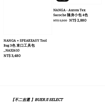
NANGA - Aurora Tex
Sacoche 隨身小包 4色
Regular
Sale
NT$ 2,880
NT$ 3,300
price
price
NANGA × SPEAKEASY Tool
Bag 3色 束口工具包
_NA32610
Regular
NT$ 3,480
price
【不二吉選 】BUERJI SELECT