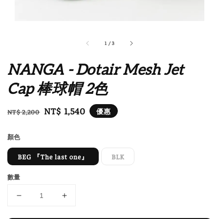
1
/
3
NANGA - Dotair Mesh Jet
Cap 棒球帽 2色
Regular
Sale
NT$ 1,540
優惠
NT$ 2,200
price
price
顏色
BEG 『The last one』
BLK
數量