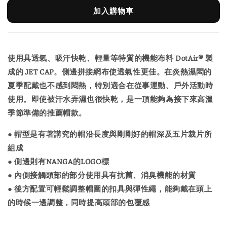
加入購物車
使用具透氣、吸汗快乾、輕量等特質的機能布料 DotAir® 製
成的 JET CAP。側邊拼接網布使透氣性更佳。在炎熱濕悶的
夏季配戴也不感到悶熱，特別適合在從事運動、戶外活動時
使用。即使被汗水弄濕也很快乾，是一頂能夠為接下來高溫
季節準備的推薦帽款。
● 帽型是有著講究的帽沿長度與剛剛好的帽深及五片裁片所
組成
● 側邊則有NANGA的LOGO標
● 內側接觸頭部的部分使用具有抗菌、消臭機能的材質
● 後方配置可輕鬆調整帽圍的扣具與彈性繩，能夠戴在頭上
的時候一邊調整，同時提高頭部的包覆感