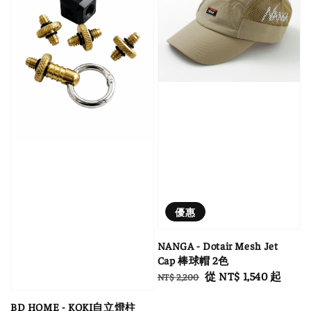
優惠
NANGA - Dotair Mesh Jet
Cap 棒球帽 2色
Regular
Sale
從
NT$ 1,540
起
NT$ 2,200
price
price
BD HOME - KOKI自立燈柱