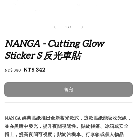
1
/
1
NANGA - Cutting Glow
Sticker S 反光車貼
Regular
Sale
NT$ 342
NT$ 380
售完
price
price
售完
NANGA 經典貼紙推出全新蓄光款式，這款貼紙能吸收光線，
並在黑暗中發光，提升夜間視認性。貼於帳篷、冰箱或安全
帽上，提高夜間可視度；貼於汽機車、行李箱或個人物品