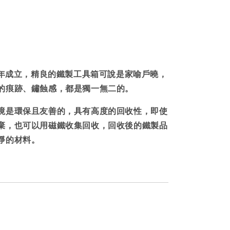
。
69年成立，精良的鐵製工具箱可說是家喻戶曉，
的痕跡、鏽蝕感，都是獨一無二的。
境是環保且友善的，具有高度的回收性，即使
棄，也可以用磁鐵收集回收，回收後的鐵製品
淨的材料。