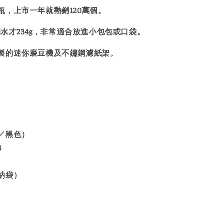
瓶，上市一年就熱銷120萬個。
裝滿水才234g，非常適合放進小包包或口袋。
製的迷你磨豆機及不鏽鋼濾紙架。
／黑色）
3
納袋）