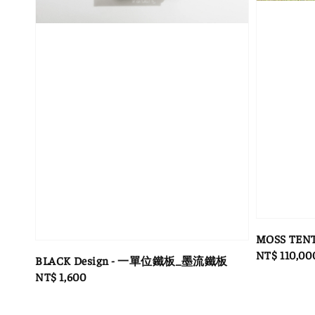
MOSS TENTS
Regular
NT$ 110,00
BLACK Design - 一單位鐵板_墨流鐵板
price
Regular
NT$ 1,600
price