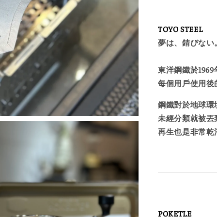
TOYO STEEL
夢は、錆びない
東洋鋼鐵於19
每個用戶使用後
鋼鐵對於地球環
未經分類就被丟
再生也是非常乾
POKETLE