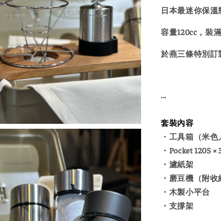
日本最迷你保溫
容量120cc，
於燕三條特別訂
...
套裝內容
・工具箱（米色
・Pocket 120S × 
・濾紙架
・磨豆機（附收
・木製小平台
・支撐架