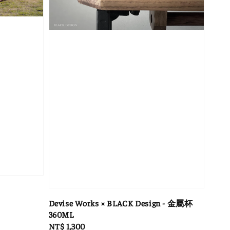
Devise Works × BLACK Design - 金屬杯
360ML
Regular
NT$ 1,300