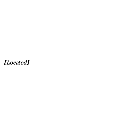
price
【Located】