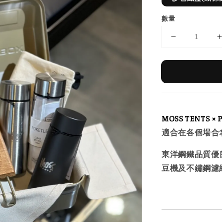
數量
MOSS TENTS × 
適合在各個場合
東洋鋼鐵品質優
豆機及不鏽鋼濾