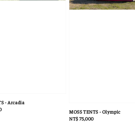
 - Arcadia
0
MOSS TENTS - Olympic
Regular
NT$ 75,000
price