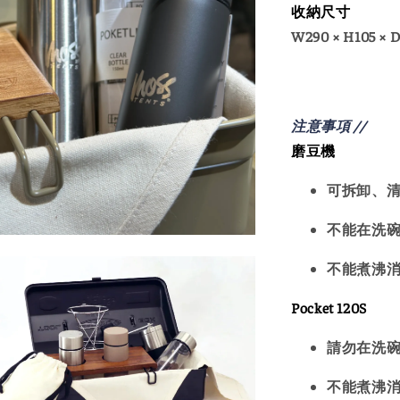
收納尺寸
W290 × H105 × 
注意事項 //
磨豆機
可拆卸、
不能在洗
不能煮沸
Pocket 120S
請勿在洗
不能煮沸