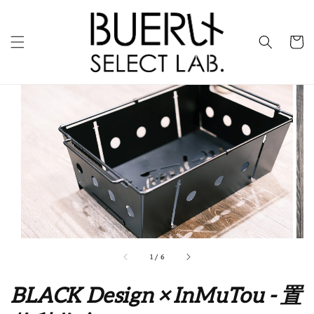
1
/
6
BLACK Design × InMuTou - 置