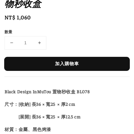
物秒收盒
Regular
NT$ 1,060
price
數量
加入購物車
Black Design InMuTou 置物秒收盒 BL078
尺寸：[收納] 長36 × 寬25 × 厚2 cm
[展開] 長36 × 寬25 × 厚12.5 cm
材質：金屬、黑色烤漆