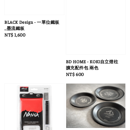
BLACK Design - 一單位鐵板
_墨流鐵板
Regular
NT$ 1,600
price
BD HOME - KOKI自立燈柱
擴充配件包 兩色
Regular
NT$ 600
price