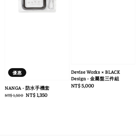
Devise Works × BLACK
優惠
Design - 金屬盤三件組
Regular
NT$ 5,000
NANGA - 防水手機套
price
Regular
Sale
NT$ 1,350
NT$ 1,500
price
price