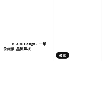
          BLACK Design -  一單
位鐵板_墨流鐵板

優惠