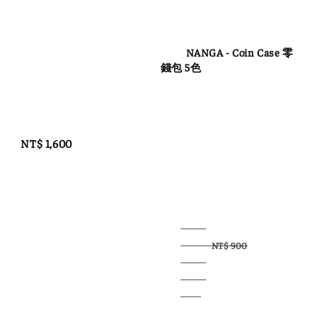
Regular 
price
          NANGA - Coin Case 零
錢包 5色

NT$ 1,600
Regular 
Sale 
price
price
NT$ 900