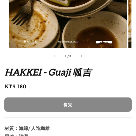
1
/
3
HAKKEI - Guaji 呱吉
Regular
NT$ 180
售完
price
售完
材質：海綿/ 人造纖維