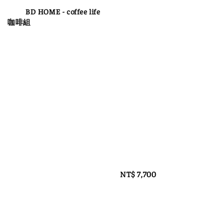
          BD HOME - coffee life 
咖啡組

Regular 
price
Regular 
price
NT$ 7,700