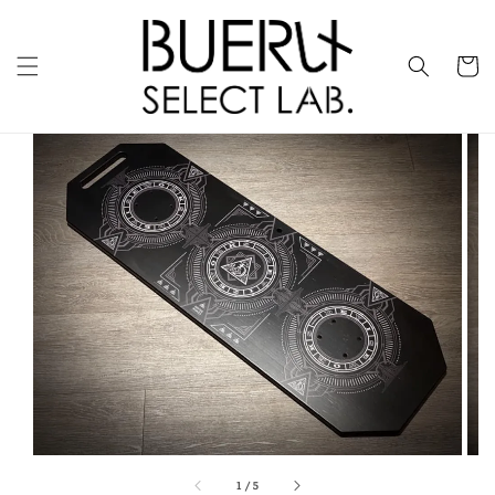
1
/
5