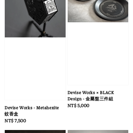
Devise Works × BLACK
Design - 金屬盤三件組
Regular
NT$ 5,000
Devise Works - Metahexite
price
蚊香盒
Regular
NT$ 7,500
price