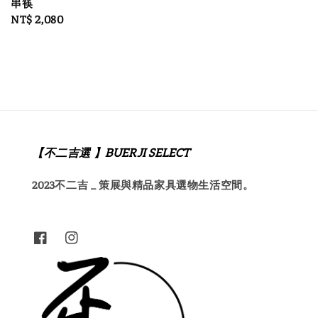
串筷
Regular
NT$ 2,080
price
【不二吉選 】BUERJI SELECT
2023不二吉 _ 策展與精品家具選物生活空間。