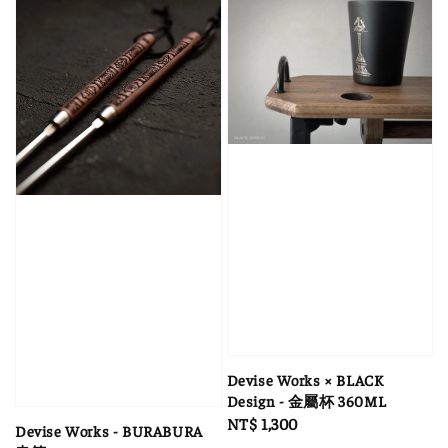
Devise Works × BLACK
Design - 金屬杯 360ML
Regular
NT$ 1,300
Devise Works - BURABURA
price