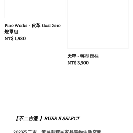
Pino Works - 皮革 Goal Zero
燈罩組
Regular
NT$ 1,980
price
天秤 - 輕型燈柱
Regular
NT$ 3,300
price
【不二吉選 】BUERJI SELECT
2023不二吉 _ 策展與精品家具選物生活空間。