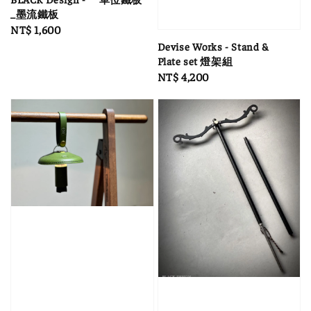
_墨流鐵板
Regular
NT$ 1,600
price
Devise Works - Stand &
Plate set 燈架組
Regular
NT$ 4,200
price