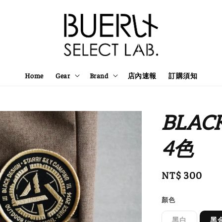
Home
Gear
Brand
店內速報
訂購須知
BLACK
4色
Regular
NT$ 300
price
顏色
黑白
黑