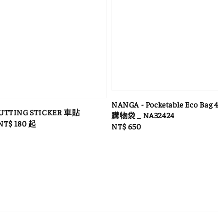
NANGA - Pocketable Eco B
CUTTING STICKER 車貼
購物袋 _ NA32424
e
NT$ 180
起
Regular
NT$ 650
ce
price