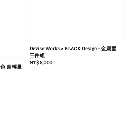
Devise Works × BLACK Design - 金屬盤
三件組
Regular
NT$ 5,000
ag 4色 超輕量
price