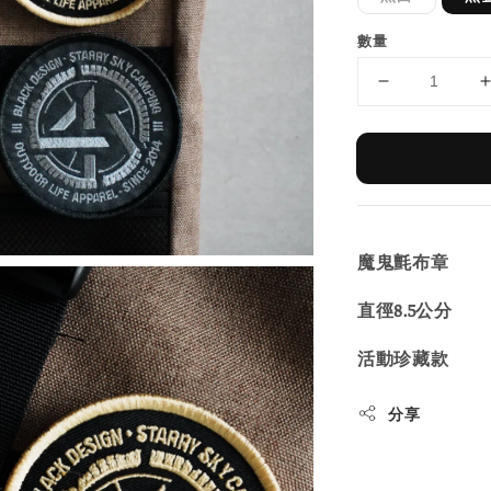
數量
魔鬼氈布章
直徑8.5公分
活動珍藏款
分享