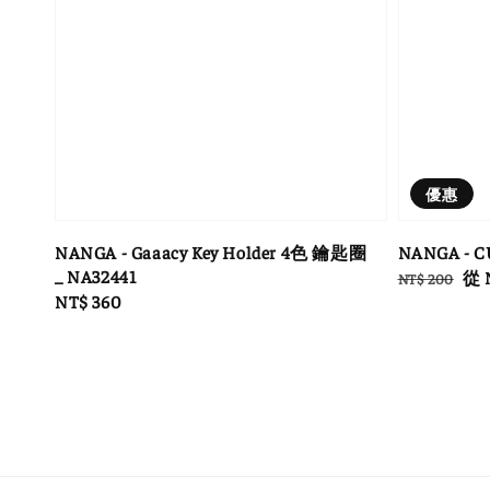
優惠
NANGA - Gaaacy Key Holder 4色 鑰匙圈
NANGA - 
_ NA32441
Regular
Sal
從
NT$ 200
Regular
NT$ 360
price
pri
price