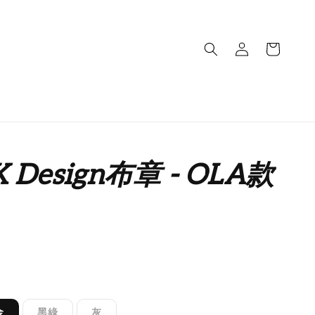
 Design布章 - OLA款
金
黑綠
灰