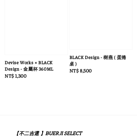
BLACK Design - 樹燕 ( 蛋捲
Devise Works × BLACK
桌 )
Design - 金屬杯 360ML
Regular
NT$ 8,500
Regular
NT$ 1,300
price
price
【不二吉選 】BUERJI SELECT