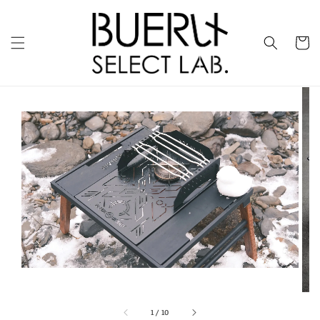
1
/
10