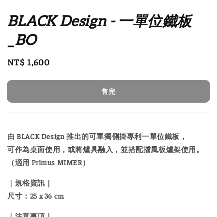
BLACK Design - 一單位鐵板
_BO
Regular
NT$ 1,600
售完
price
售完
由 BLACK Design 推出的可單獨側掛專利一單位鐵板，
可作為桌面使用，或將爐具融入，並搭配擋風板爐架使用。
（適用 Primus MIMER）
｜規格資訊｜
尺寸：25 x 36 cm
｜注意事項｜