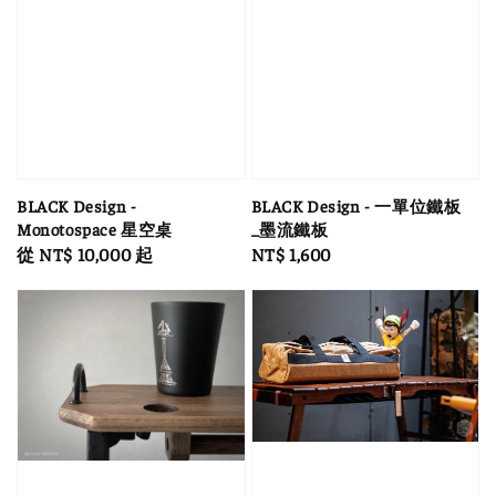
BLACK Design -
BLACK Design - 一單位鐵板
Monotospace 星空桌
_墨流鐵板
Regular
從
NT$ 10,000
起
Regular
NT$ 1,600
price
price