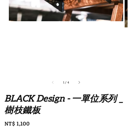
1
/
4
BLACK Design - 一單位系列 _
樹枝鐵板
Regular
NT$ 1,100
price