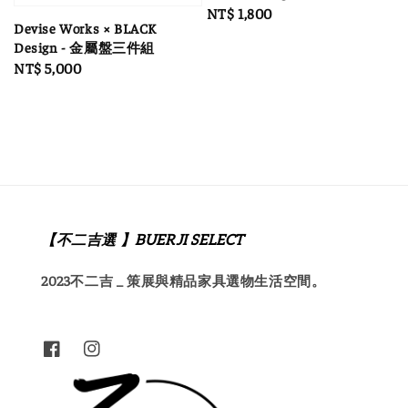
Regular
NT$ 1,800
Devise Works × BLACK
price
Design - 金屬盤三件組
Regular
NT$ 5,000
price
【不二吉選 】BUERJI SELECT
2023不二吉 _ 策展與精品家具選物生活空間。