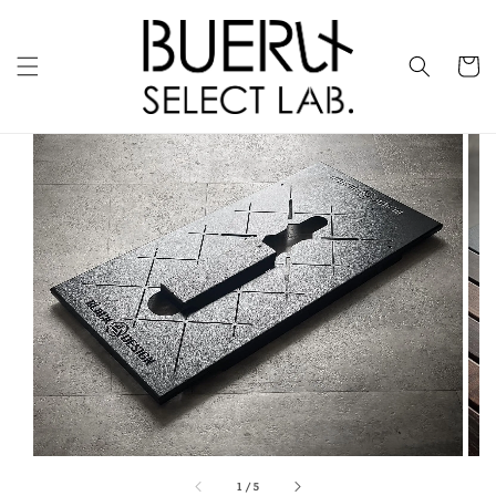
1
/
5