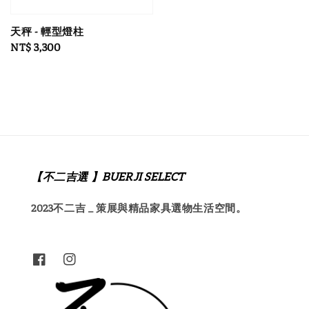
price
天秤 - 輕型燈柱
Regular
NT$ 3,300
price
【不二吉選 】BUERJI SELECT
2023不二吉 _ 策展與精品家具選物生活空間。