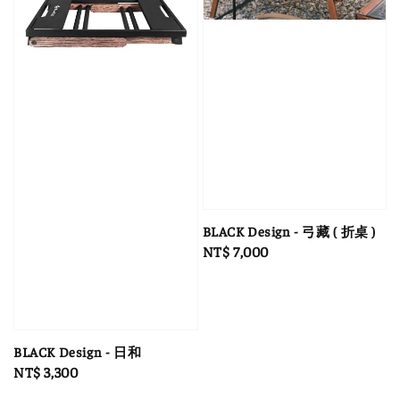
BLACK Design - 弓藏 ( 折桌 )
Regular
NT$ 7,000
price
BLACK Design - 日和
Regular
NT$ 3,300
price