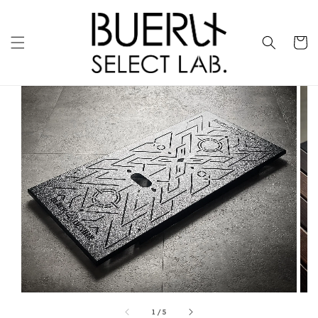
1
/
5