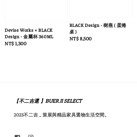
BLACK Design - 樹燕 ( 蛋捲
Devise Works × BLACK
桌 )
Design - 金屬杯 360ML
Regular
NT$ 8,500
Regular
NT$ 1,300
price
price
【不二吉選 】BUERJI SELECT
2023不二吉 _ 策展與精品家具選物生活空間。