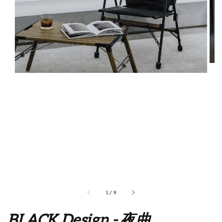
1
/
9
BLACK Design - 夜曲