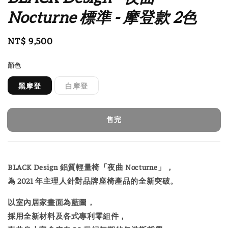
Nocturne 標準 - 摩登款 2色
Regular
NT$ 9,500
售完
price
顏色
黑摩登
白摩登
售完
BLACK Design 鋁質輕量椅「夜曲 Nocturne」，
為 2021 年主理人針對品牌座椅產品的全新突破。
以室內居家畫面為藍圖，
採用全新材料及各式專利零組件，