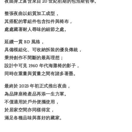
夜曲身上富含來自 20 世紀初期的包浩斯哲學。
整張夜曲以鋁質加工成型，
其搭配的零組件包含扣件與椅布，
處處藏著耐人尋味的細節之處。
延續一貫 BD 風格，
具備模組化、可收納拆裝的優良傳統，
秉持創作不間斷的最高理想；
設計中可見 1960 年代海灘椅的影子，
同時在重量與質量之間有諸多著墨。
最終於 2023 年初正式推出夜曲，
為品牌座椅產品再添一生力軍。
不僅適用於戶外便攜使用，
於居家空間亦同樣得宜，
滿足各種品味與喜好的藏家。