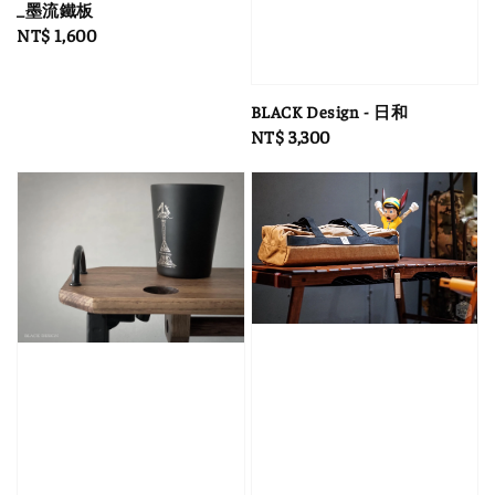
_墨流鐵板
Regular
NT$ 1,600
price
BLACK Design - 日和
Regular
NT$ 3,300
price