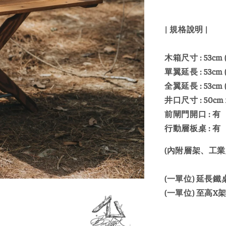
| 規格說明 |
木箱尺寸 : 53cm ( 
單翼延長 : 53cm ( 
全翼延長 : 53cm ( 
井口尺寸 : 50cm 
前閘門開口 : 有
行動層板桌 : 有
(內附層架、工業
(一單位) 延長鐵桌
(一單位) 至高X架 