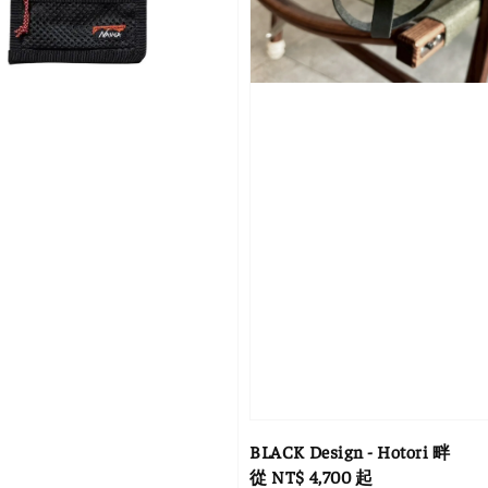
BLACK Design - Hotori 畔
Regular
從
NT$ 4,700
起