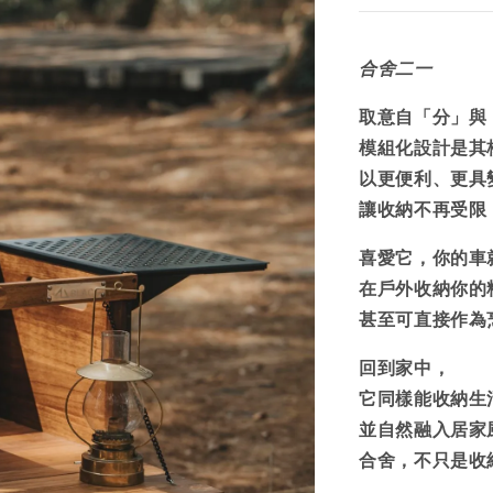
合舍二一
取意自「分」與
模組化設計是其
以更便利、更具
讓收納不再受限
喜愛它，你的車
在戶外收納你的
甚至可直接作為
回到家中，
它同樣能收納生
並自然融入居家
合舍，不只是收