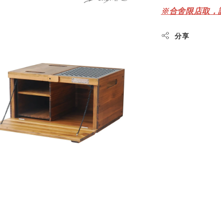
※合舍限店取，請
分享