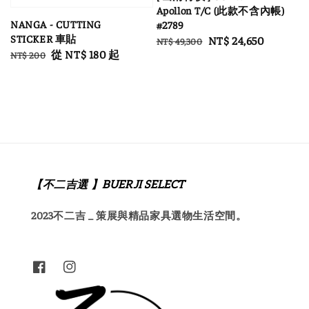
Apollon T/C (此款不含內帳)
NANGA - CUTTING
#2789
STICKER 車貼
Regular
Sale
NT$ 24,650
NT$ 49,300
Regular
Sale
從
NT$ 180
起
NT$ 200
price
price
price
price
【不二吉選 】BUERJI SELECT
2023不二吉 _ 策展與精品家具選物生活空間。