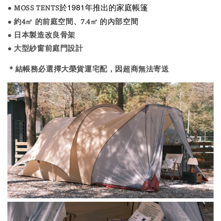
於1981年推出的家庭帳篷
● MOSS TENTS
● 約4㎡ 的前庭空間、7.4㎡ 的內部空間
● 日本製造改良骨架
●
大型紗窗前庭門設計
＊結帳務必選擇大榮貨運宅配，因超商無法寄送