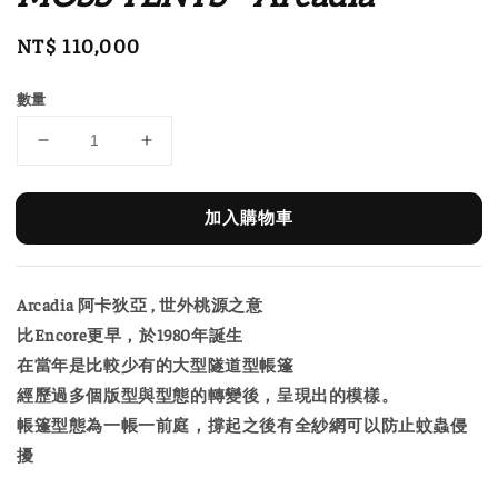
Regular
NT$ 110,000
price
數量
加入購物車
Arcadia 阿卡狄亞 , 世外桃源之意
比Encore更早，於1980年誕生
在當年是比較少有的大型隧道型帳篷
經歷過多個版型與型態的轉變後，呈現出的模樣。
帳篷型態為一帳一前庭，撐起之後有全紗網可以防止蚊蟲侵
擾