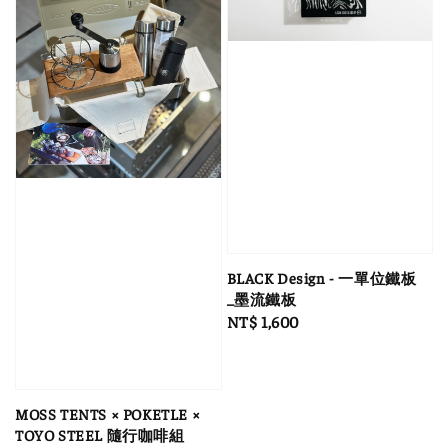
BLACK Design - 一單位鐵板
_墨流鐵板
Regular
NT$ 1,600
price
MOSS TENTS × POKETLE ×
TOYO STEEL 隨行咖啡組