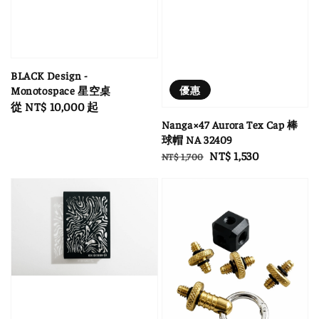
BLACK Design -
優惠
Monotospace 星空桌
Regular
從
NT$ 10,000
起
price
Nanga×47 Aurora Tex Cap 棒
球帽 NA 32409
Regular
Sale
NT$ 1,530
NT$ 1,700
price
price