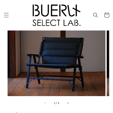
1
/
2