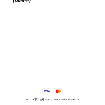
【Located】
© 2026 不二吉選 Buerji. Powered by
EasyStore