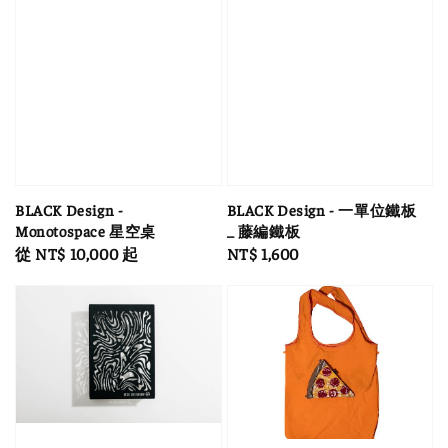
BLACK Design -
BLACK Design - 一單位鐵板
Monotospace 星空桌
_ 藤編鐵板
Regular
從
NT$ 10,000
起
Regular
NT$ 1,600
price
price