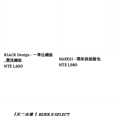
BLACK Design - 一單位鐵板
HAKKEI - 環保袋披薩包
_墨流鐵板
Regular
NT$ 1,980
Regular
NT$ 1,600
price
price
【不二吉選 】BUERJI SELECT