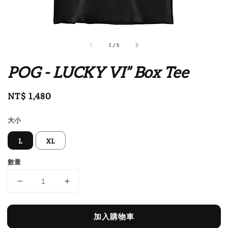
1
/
5
POG - LUCKY VI” Box Tee
Regular
NT$ 1,480
price
大小
L
XL
數量
加入購物車