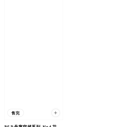
售完
BS.P 丹寧穿越系列_No.4 花