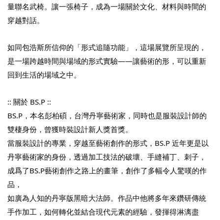
量聯名武椅。
讓一張椅子，成為一場關於文化、材料與時間的
穿越對話。
如同包浩斯所信仰的「形式追隨功能」，這場展覽所呈現的，
是一場跨越時間與場域的形式實驗——讓藝術的形，可以重新
回到生活的場域之中。
:: 關於 BS.P ::
BS.P，本名彭柏碩，台灣丹寧藝術家，同時也是服裝設計師的
雙棲身份，曾獲時裝設計新人獎首獎。
當服裝設計的專業，穿越至藝術創作的形式，BS.P 近年更是以
丹寧藝術家的身份，透過加工技法的破壞、手縫補丁、刺子，
成爲了BS.P藝術創作之路上的畫筆，創作了多幅令人驚嘆的作
品，
如廣為人知的丹寧版黑暗大法師。作品中他將多年來鑽研傳統
手作加工，如何轉化並結合現代元素的經驗，發揮得淋漓盡