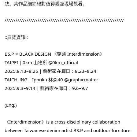
致。其作品細節絕對值得親臨現場觀看。
/////////////////////////////////////////////////////////////////
::展覽資訊::
BS.P × BLACK DESIGN 《穿越 Interdimension》
TAIPEI｜0km 山物所 @0km_official
2025.8.13–8.26｜藝術家在廊日：8.23–8.24
TAICHUNG｜Ippuku 林森40 @graphicmatter
2025.9.3–9.14｜藝術家在廊日：9.6–9.7
(Eng.)
《Interdimension》is a cross-disciplinary collaboration
between Taiwanese denim artist BS.P and outdoor furniture