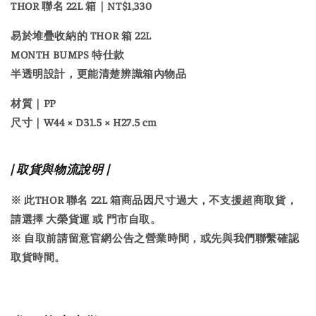
THOR 聯名 22L 箱｜NT$1,330
易於堆疊收納的 THOR 箱 22L
MONTH BUMPS 特仕款
半透明設計，更能清楚辨識箱內物品
材質
｜PP
尺寸
｜W44 × D31.5 × H27.5 cm
| 取貨與物流說明 |
※ 此THOR 聯名 22L 箱商品因尺寸過大，
不支援超商取貨
，
請選擇
大榮貨運
或
門市自取
。
※ 自取前請留意官網公告之營業時間，或先與我們聯繫確認
取貨時間。