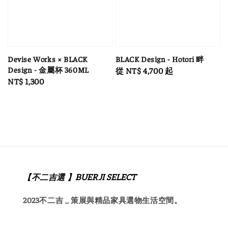
Devise Works × BLACK
BLACK Design - Hotori 畔
Design - 金屬杯 360ML
Regular
從
NT$ 4,700
起
Regular
NT$ 1,300
price
price
【不二吉選 】BUERJI SELECT
2023不二吉 _ 策展與精品家具選物生活空間。