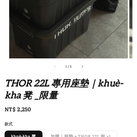
1
/
5
THOR 22L 專用座墊｜khuè-
kha 凳 _限量
Regular
NT$ 2,250
售完
price
款式
khuè-kha 凳
加購｜箱墊＋THOR 22L 箱 ×1