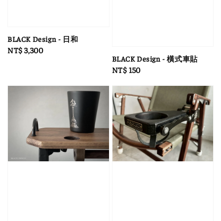
BLACK Design - 日和
Regular
NT$ 3,300
BLACK Design - 橫式車貼
price
Regular
NT$ 150
price