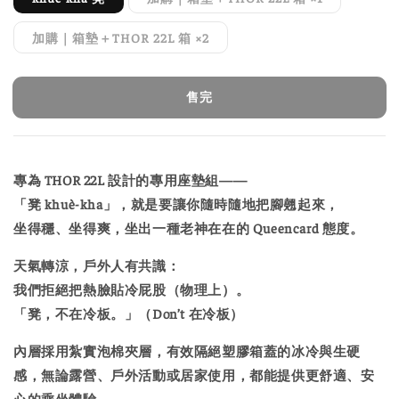
加購｜箱墊＋THOR 22L 箱 ×2
售完
專為
THOR 22L
設計的專用座墊組——
「凳 khuè-kha」
，就是要讓你隨時隨地把腳翹起來，
坐得穩、坐得爽，坐出一種老神在在的 Queencard 態度。
天氣轉涼，戶外人有共識：
我們拒絕把熱臉貼冷屁股（物理上）。
「凳，不在冷板。」（Don’t 在冷板）
內層採用紮實泡棉夾層，有效隔絕塑膠箱蓋的冰冷與生硬
感，無論露營、戶外活動或居家使用，都能提供更舒適、安
心的乘坐體驗。