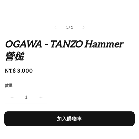
1
/
2
OGAWA - TANZO Hammer
營槌
Regular
NT$ 3,000
price
數量
加入購物車