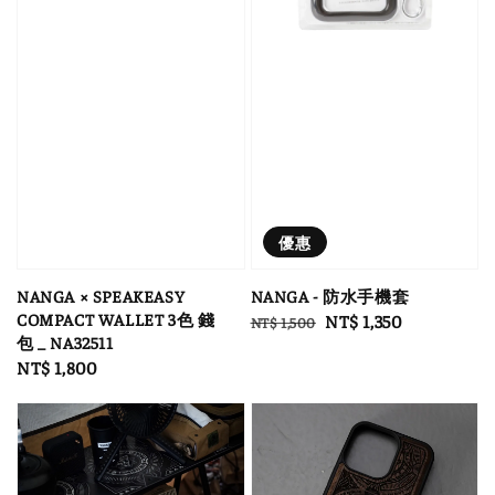
優惠
NANGA × SPEAKEASY
NANGA - 防水手機套
COMPACT WALLET 3色 錢
Regular
Sale
NT$ 1,350
NT$ 1,500
包 _ NA32511
price
price
Regular
NT$ 1,800
price