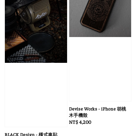
Devise Works - iPhone 胡桃
木手機殼
Regular
NT$ 4,200
price
BLACK Design - 橫式車貼