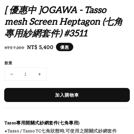
[ 優惠中 ]OGAWA - Tasso
mesh Screen Heptagon (七角
專用紗網套件) #3511
Regular
Sale
NT$ 5,400
優惠
NT$ 7,200
price
price
數量
加入購物車
Tasso專用開關式紗網套件(七角專用)
●Tasso / Tasso TC七角狀態時,可使用之開關式紗網套件