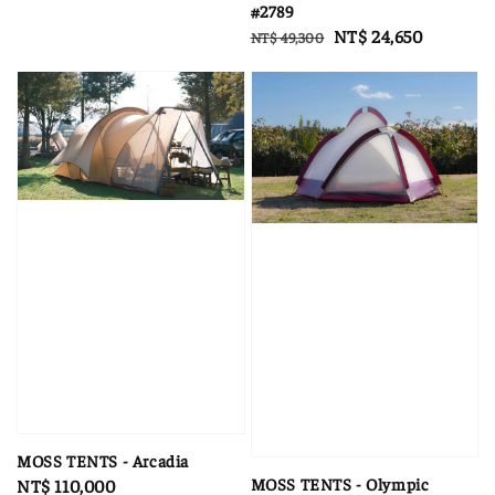
price
#2789
Regular
Sale
NT$ 24,650
NT$ 49,300
price
price
MOSS TENTS - Arcadia
MOSS TENTS - Olympic
Regular
NT$ 110,000