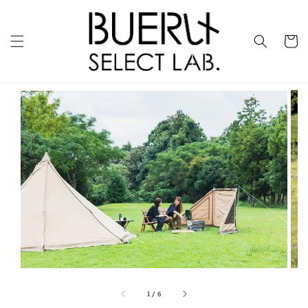
1
/
6