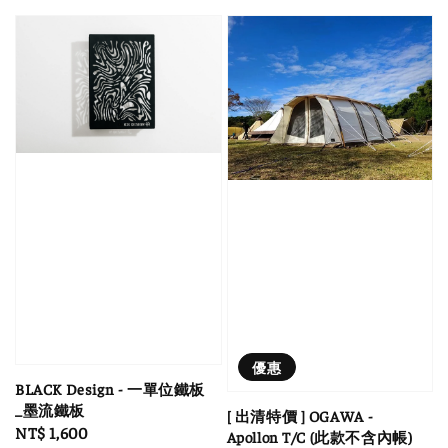
優惠
BLACK Design - 一單位鐵板
_墨流鐵板
[ 出清特價 ] OGAWA -
Regular
NT$ 1,600
Apollon T/C (此款不含內帳)