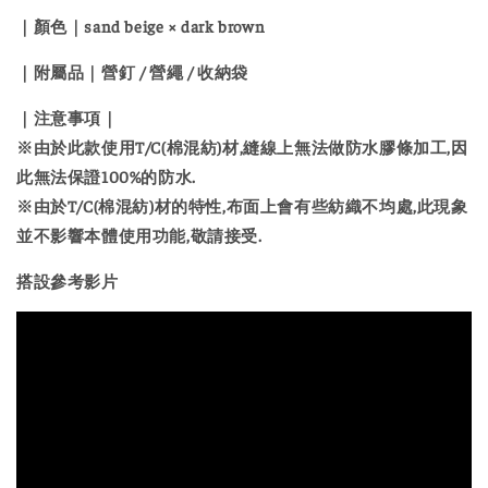
｜顏色｜
sand beige × dark brown
｜附屬品｜
營釘 / 營繩 / 收納袋
｜注意事項｜
※由於此款使用T/C(棉混紡)材,縫線上無法做防水膠條加工,因
此無法保證100%的防水.
※由於T/C(棉混紡)材的特性,布面上會有些紡織不均處,此現象
並不影響本體使用功能,敬請接受.
搭設參考影片