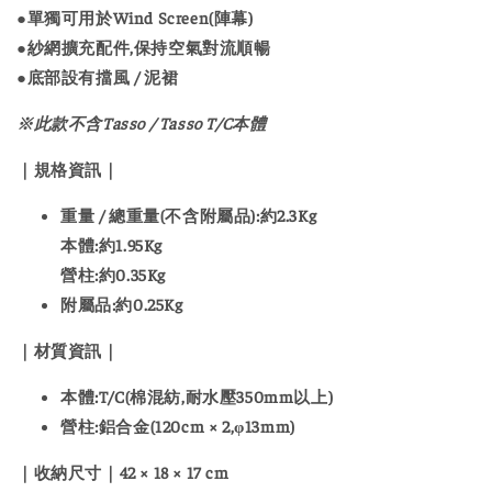
●單獨可用於Wind Screen(陣幕)
●紗網擴充配件,保持空氣對流順暢
●底部設有擋風 / 泥裙
※此款不含Tasso / Tasso T/C本體
｜規格資訊｜
重量 / 總重量(不含附屬品):約2.3Kg
本體:約1.95Kg
營柱:約0.35Kg
附屬品:約0.25Kg
｜材質資訊｜
本體:T/C(棉混紡,耐水壓350mm以上)
營柱:鋁合金(120cm × 2,φ13mm)
｜收納尺寸｜
42 × 18 × 17 cm