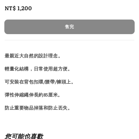
Regular
NT$ 1,200
售完
price
售完
最親近大自然的設計理念。
輕量化結構，日常使用超方便。
可安裝在背包扣環/腰帶/褲頭上。
彈性伸縮繩伸長約85厘米。
防止重要物品掉落和防止丟失。
您可能也喜歡