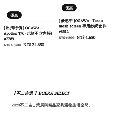
優惠
優惠
[ 優惠中 ]OGAWA - Tasso
mesh screen 專用紗網套件
[ 出清特價 ] OGAWA -
#3512
Apollon T/C (此款不含內帳)
Regular
Sale
NT$ 4,650
NT$ 6,200
#2789
price
price
Regular
Sale
NT$ 24,650
NT$ 49,300
price
price
【不二吉選 】BUERJI SELECT
2023不二吉 _ 策展與精品家具選物生活空間。