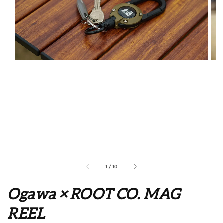
1
/
10
Ogawa × ROOT CO. MAG
REEL