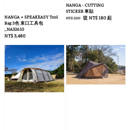
NANGA - CUTTING
STICKER 車貼
NANGA × SPEAKEASY Tool
Regular
Sale
從
NT$ 180
起
NT$ 200
Bag 3色 束口工具包
price
price
_NA32610
Regular
NT$ 3,480
price