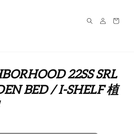
HBORHOOD 22SS SRL
DEN BED / I-SHELF 植
售完