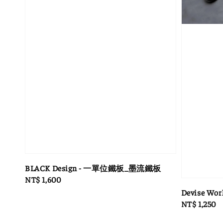
BLACK Design - 一單位鐵板_墨流鐵板
Regular
NT$ 1,600
price
Devise Wo
Regular
NT$ 1,250
price