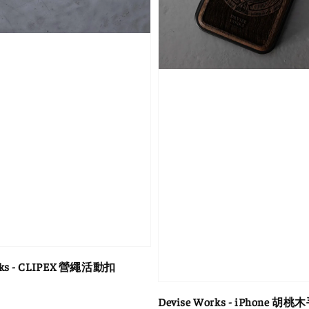
rks - CLIPEX 營繩活動扣
Devise Works - iPhone 胡