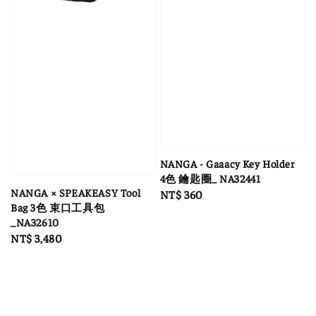
NANGA - Gaaacy Key Holder
4色 鑰匙圈_ NA32441
NANGA × SPEAKEASY Tool
Regular
NT$ 360
Bag 3色 束口工具包
price
_NA32610
Regular
NT$ 3,480
price