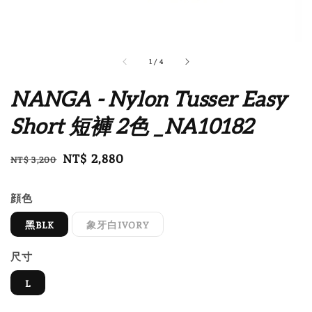
1
/
4
NANGA - Nylon Tusser Easy
Short 短褲 2色 _NA10182
Regular
Sale
NT$ 2,880
NT$ 3,200
售完
price
price
顔色
黑BLK
象牙白IVORY
尺寸
L