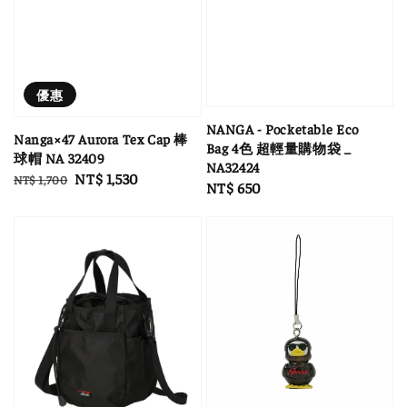
優惠
NANGA - Pocketable Eco
Nanga×47 Aurora Tex Cap 棒
Bag 4色 超輕量購物袋 _
球帽 NA 32409
NA32424
Regular
Sale
NT$ 1,530
NT$ 1,700
Regular
NT$ 650
price
price
price