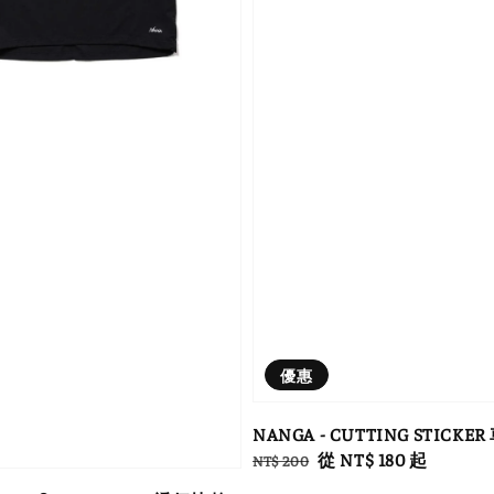
優惠
NANGA - CUTTING STICKE
Regular
Sale
從
NT$ 180
起
NT$ 200
price
price