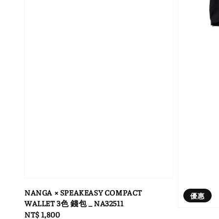
NANGA × SPEAKEASY COMPACT
優惠
WALLET 3色 錢包 _ NA32511
Regular
NT$ 1,800