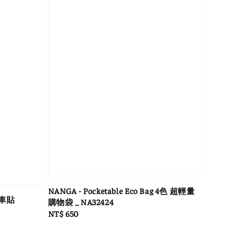
NANGA - Pocketable Eco Bag 4色 超輕量
R 車貼
購物袋 _ NA32424
Regular
NT$ 650
price