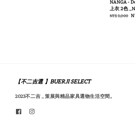
NANGA - 
price
上衣 2色 _N
Regular
S
N
NT$ 3,000
price
p
【不二吉選 】BUERJI SELECT
2023不二吉 _ 策展與精品家具選物生活空間。