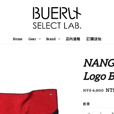
Home
Gear
Brand
店內速報
訂購須知
NANGA
Logo 
Regular
Sal
NT$
NT$ 4,800
price
pri
數量