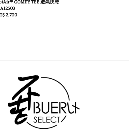
DotAir® COMFY TEE 透氣快乾
A12503
ale
T$ 2,700
rice