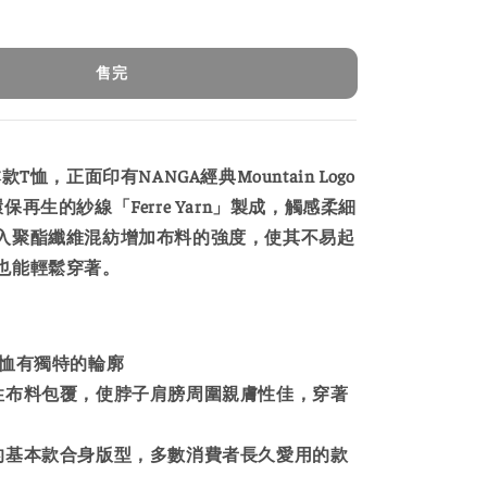
售完
T恤，正面印有NANGA經典Mountain Logo
保再生的紗線「Ferre Yarn」製成，觸感柔細
入聚酯纖維混紡增加布料的強度，使其不易起
也能輕鬆穿著。
T恤有獨特的輪廓
性布料包覆，使脖子肩膀周圍親膚性佳，穿著
的基本款合身版型，多數消費者長久愛用的款