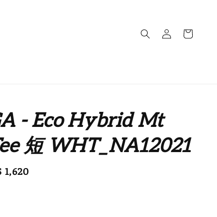
 - Eco Hybrid Mt
Tee 短 WHT_NA12021
e
 1,620
售完
ce