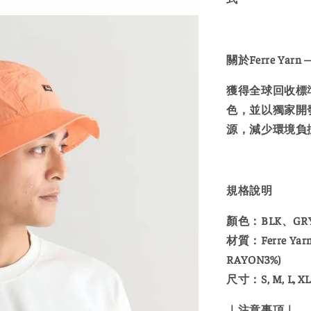
關於Ferre Yarn 
獲得全球回收標
色，並以獨家開
源，減少環境負
規格說明
顏色：BLK、GR
材質：Ferre Yar
RAYON3%)
尺寸：S, M, L, XL
｜注意事項｜