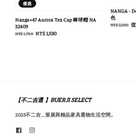
優惠
NANGA - D
色
Nanga×47 Aurora Tex Cap 棒球帽 NA
Regular
Sa
NT$ 2,200
32409
price
pr
Regular
Sale
NT$ 1,530
NT$ 1,700
price
price
【不二吉選 】BUERJI SELECT
2023不二吉 _ 策展與精品家具選物生活空間。