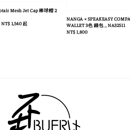
otair Mesh Jet Cap 棒球帽 2
NANGA × SPEAKEASY COMP
le
從
NT$ 1,540
起
WALLET 3色 錢包 _ NA32511
ice
Regular
NT$ 1,800
price