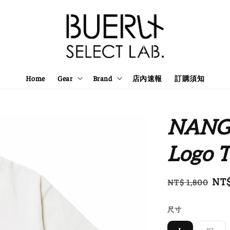
Home
Gear
Brand
店內速報
訂購須知
NANGA
Logo 
Regular
Sal
NT$
NT$ 1,800
price
pri
尺寸
L
XL