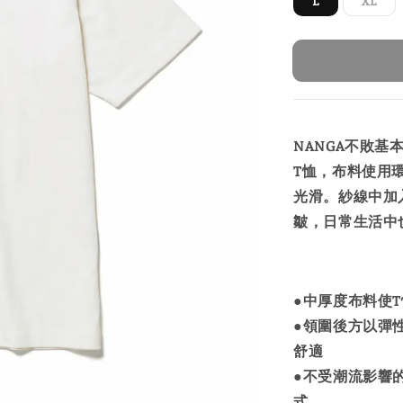
NANGA不敗基本款
T恤，布料使用環
光滑。紗線中加
皺，日常生活中
●中厚度布料使
●領圍後方以彈
舒適
●不受潮流影響
式