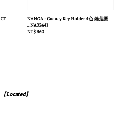
ACT
NANGA - Gaaacy Key Holder 4色 鑰匙圈
_ NA32441
Regular
NT$ 360
price
【Located】