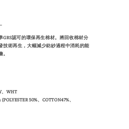
—
準GRS認可的環保再生棉材。將回收棉材分
發技術再生，大幅減少紡紗過程中消耗的能
擔。
Y、WHT
n (POLYESTER 50%、COTTON47%、