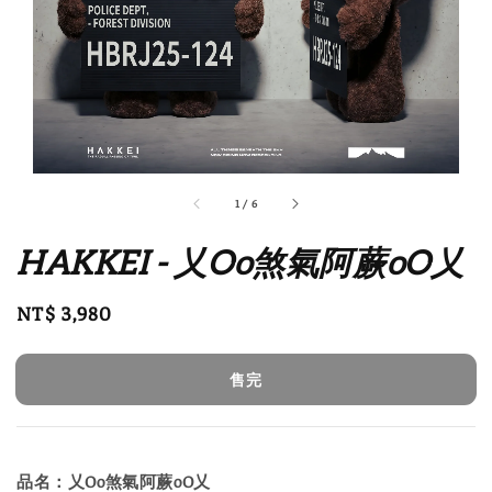
1
/
6
HAKKEI - 乂Oo煞氣阿蕨oO乂
Regular
NT$ 3,980
售完
price
售完
品名：乂Oo煞氣阿蕨oO乂