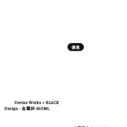
優惠
          Devise Works × BLACK 
Design - 金屬杯 360ML
