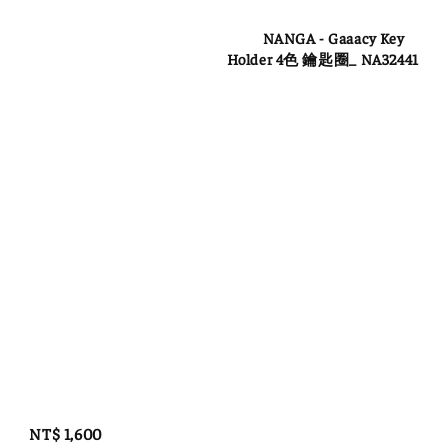
          NANGA - Gaaacy Key 
Holder 4色 鑰匙圈_ NA32441

Regular 
price
Regular 
price
NT$ 1,600