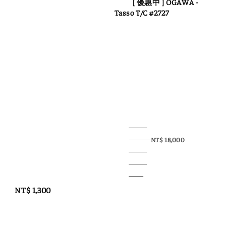
          [ 優惠中 ] OGAWA - 
Tasso T/C #2727

Regular 
price
Regular 
Sale 
price
price
NT$ 18,000
NT$ 1,300