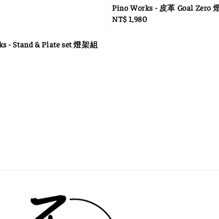
Pino Works - 皮革 Goal Zer
Regular
NT$ 1,980
price
ks - Stand & Plate set 燈架組