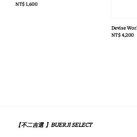
Regular
NT$ 1,600
price
Devise Wor
Regular
NT$ 4,200
price
【不二吉選 】BUERJI SELECT