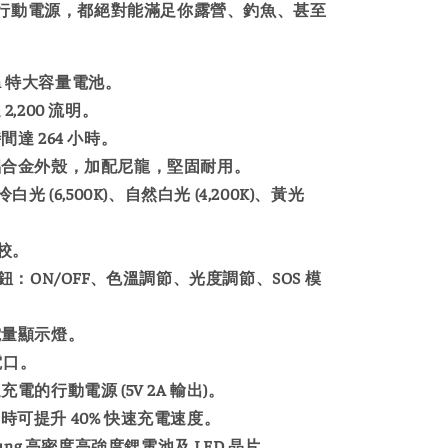
行動電源，都絕對能滿足你露營、釣魚、甚至
。
mAh 特大容量電池。
2,200 流明。
達 264 小時。
鋁合金外殼，加配尼龍，堅固耐用。
白光 (6,500K)、自然白光 (4,200K)、黃光
調校。
鈕：ON/OFF、色溫調節、光度調節、SOS 模
電量顯示燈。
充電口。
電的行動電源 (5V 2A 輸出)。
2A 時可提升 40% 快速充電速度。
sung 高密度高強度鋰電池及 LED 晶片。