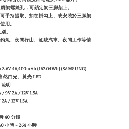
4” 三腳架螺絲孔，可鎖定於三腳架上。
：可手持提取、扣在掛勾上、或安裝於三腳架
式使用。
水級別。
、釣魚、夜間行山、駕駛汽車、夜間工作等情
.6V 46,400mAh (167.04Wh) (SAMSUNG)
然白光、黃光 LED
0 流明
 9V 2A / 12V 1.5A
A / 12V 1.5A
 40 分鐘
小時 ~ 264 小時