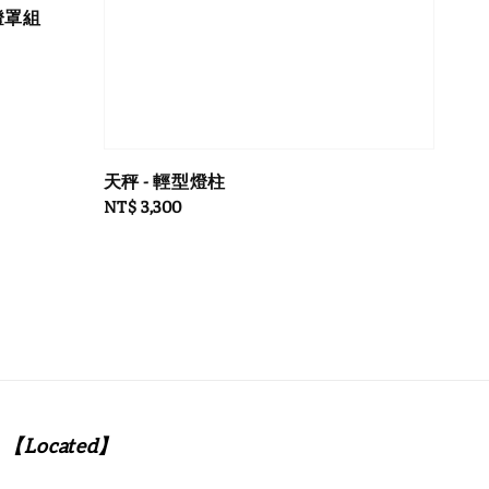
o 燈罩組
天秤 - 輕型燈柱
Regular
NT$ 3,300
price
【Located】