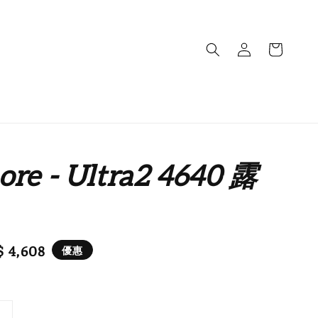
re - Ultra2 4640 露
e
 4,608
優惠
ce