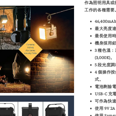
作為照明用具或
工作的各種需要
46,400
最大亮度達 
最長使用時間
機身採用
3 種色溫：冷
(3,000K)。
5 段光度
4 個操作按
式。
電池剩餘
USB-C 
可作為快速充
使用 9V 
使用 Sam