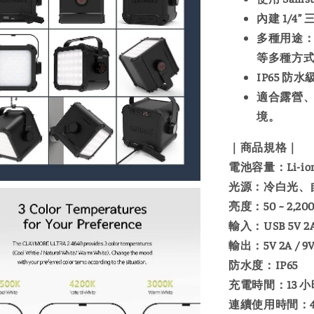
內建 1/
多種用途
等多種方
IP65 防
適合露營
境。
｜商品規格｜
電池容量：Li-ion 3
光源：冷白光、自
亮度：50 ~ 2,20
輸入：USB 5V 2A /
輸出：5V 2A / 9V 2
防水度：IP65
充電時間：13 小時
連續使用時間：40 