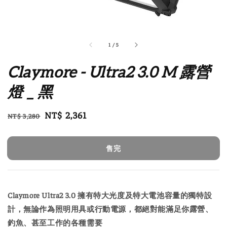
1
/
5
Claymore - Ultra2 3.0 M 露營
燈 _ 黑
Regular
Sale
NT$ 2,361
NT$ 3,280
售完
price
price
售完
Claymore Ultra2 3.0 擁有特大光度及特大電池容量的獨特設
計，無論作為照明用具或行動電源，都絕對能滿足你露營、
釣魚、甚至工作的各種需要