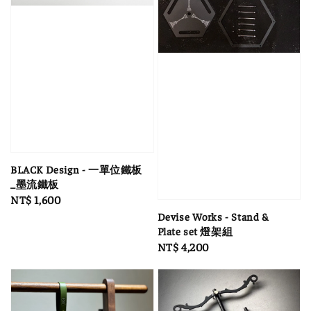
BLACK Design - 一單位鐵板
_墨流鐵板
Regular
NT$ 1,600
price
Devise Works - Stand &
Plate set 燈架組
Regular
NT$ 4,200
price