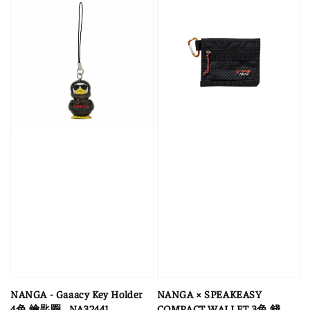
NANGA - Gaaacy Key Holder
NANGA × SPEAKEASY
4色 鑰匙圈_ NA32441
COMPACT WALLET 3色 錢