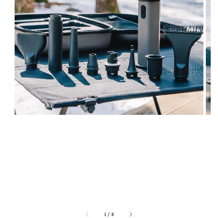
1
/
8