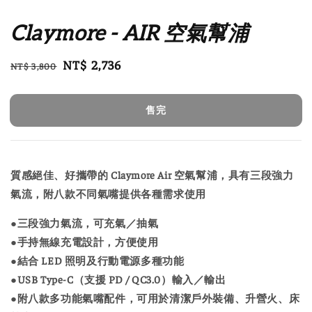
Claymore - AIR 空氣幫浦
Regular
Sale
NT$ 2,736
NT$ 3,800
售完
price
price
售完
質感絕佳、好攜帶的 Claymore Air 空氣幫浦，具有三段強力
氣流，附八款不同氣嘴提供各種需求使用
●三段強力氣流，可充氣／抽氣
●手持無線充電設計，方便使用
●結合 LED 照明及行動電源多種功能
●USB Type-C（支援 PD / QC3.0）輸入／輸出
●附八款多功能氣嘴配件，可用於清潔戶外裝備、升營火、床