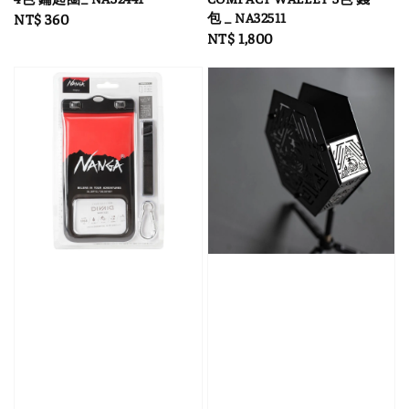
包 _ NA32511
Regular
NT$ 360
Regular
NT$ 1,800
price
price