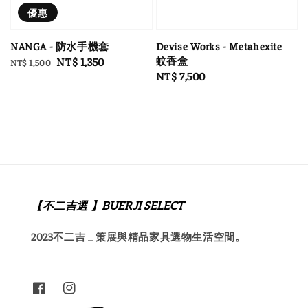
優惠
NANGA - 防水手機套
Devise Works - Metahexite
蚊香盒
Regular
Sale
NT$ 1,350
NT$ 1,500
Regular
NT$ 7,500
price
price
price
【不二吉選 】BUERJI SELECT
2023不二吉 _ 策展與精品家具選物生活空間。