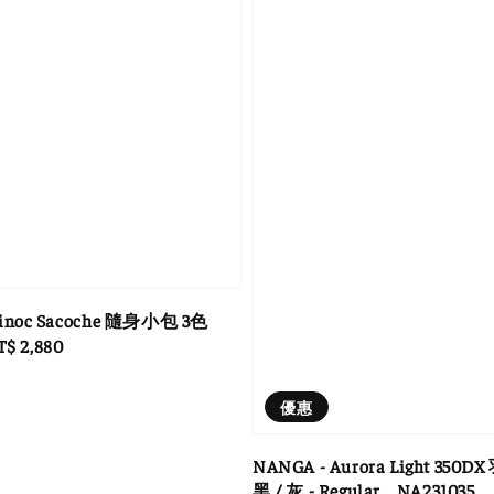
Hinoc Sacoche 隨身小包 3色
le
T$ 2,880
ice
優惠
NANGA - Aurora Light 350
黑 / 灰 - Regular _ NA231035