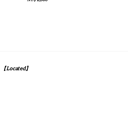
price
【Located】