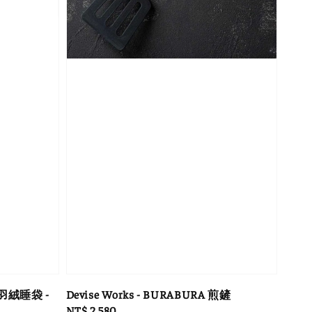
DX 羽絨睡袋 -
Devise Works - BURABURA 煎鏟
Regular
NT$ 2,580