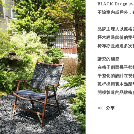
BLACK Desi
不論室內或戶外，
品牌主理人以嚴格
梣木經過師傅的雙
椅布亦是經過多次
講究的細節
在椅子側面幾乎都
平整化的設計在視
弧桿採用實木熱壓
開模製造的品牌椅
分享