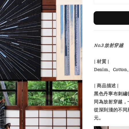
No.3 放射穿越
| 材質 |
Denim、Cotton、
| 商品描述 |
黑色丹寧布刺繡
同為放射穿越，
從深到淺的不同
元。