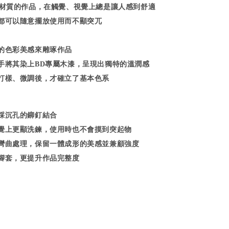
gn 木材質的作品，在觸覺、視覺上總是讓人感到舒適
都可以隨意擺放使用而不顯突兀
的色彩美感來雕琢作品
手將其染上BD專屬木漆，呈現出獨特的溫潤感
打樣、微調後，才確立了基本色系
採沉孔的鉚釘結合
覺上更顯洗鍊，使用時也不會摸到突起物
彎曲處理，保留一體成形的美感並兼顧強度
腳套，更提升作品完整度