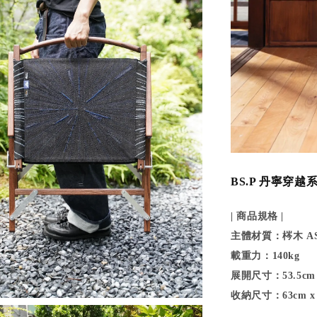
BS.P 丹寧穿越
| 商品規格 |
主體材質：梣木 A
載重力：140kg
展開尺寸：53.5cm x 
收納尺寸：63cm x 1