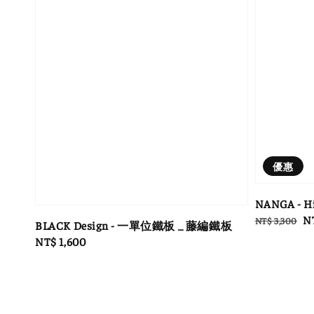
優惠
NANGA - 
Regular
Sa
N
NT$ 3,300
BLACK Design - 一單位鐵板 _ 藤編鐵板
price
pr
Regular
NT$ 1,600
price