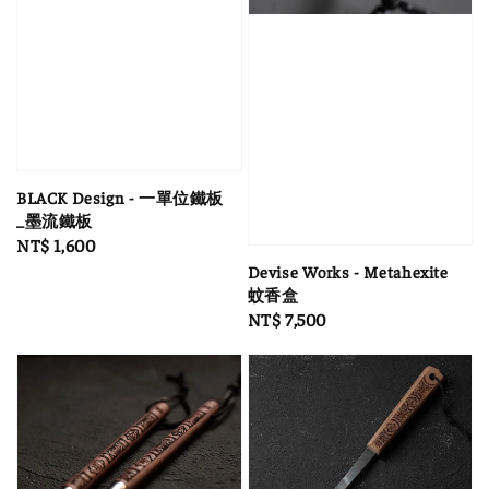
BLACK Design - 一單位鐵板
_墨流鐵板
Regular
NT$ 1,600
price
Devise Works - Metahexite
蚊香盒
Regular
NT$ 7,500
price