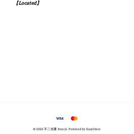
【Located】
© 2026 不二吉選 Buerji. Powered by
EasyStore