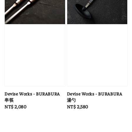
Devise Works - BURABURA
Devise Works - BURABURA
串筷
湯勺
Regular
NT$ 2,080
Regular
NT$ 2,580
price
price