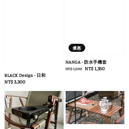
優惠
NANGA - 防水手機套
Regular
Sale
NT$ 1,350
NT$ 1,500
BLACK Design - 日和
price
price
Regular
NT$ 3,300
price