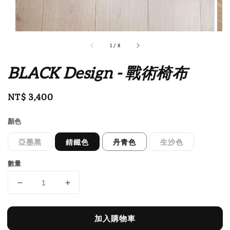
1
/
8
BLACK Design - 戰術椅布
Regular
NT$ 3,400
price
顏色
亞墨黑
錆鐵色
丹青色
生沙色
數量
加入購物車