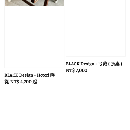
BLACK Design - 弓藏 ( 折桌 )
Regular
NT$ 7,000
BLACK Design - Hotori 畔
price
Regular
從
NT$ 4,700
起
price