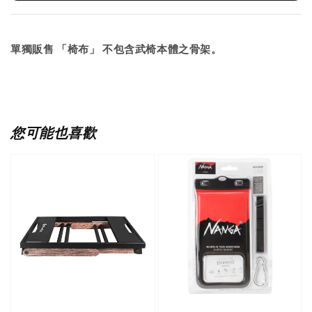
單獨販售 「椅布」 不包含武椅本體之骨架。
您可能也喜歡