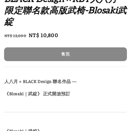
限定聯名款高版武椅-Blosaki武
綻
Regular
Sale
NT$ 10,800
NT$ 12,000
售完
price
price
售完
人八月 × BLACK Design 聯名作品 —
《Blosaki｜武綻》 正式開放預訂
《Blosaki｜武綻》