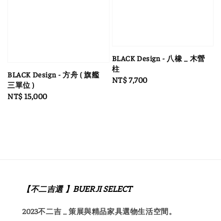
BLACK Design - 八橡 _ 木營
柱
BLACK Design - 方舟 ( 旗艦
Regular
NT$ 7,700
三單位 )
price
Regular
NT$ 15,000
price
【不二吉選 】BUERJI SELECT
2023不二吉 _ 策展與精品家具選物生活空間。