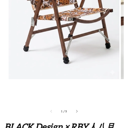
1
/
5
BLACK Design × RBY人八月