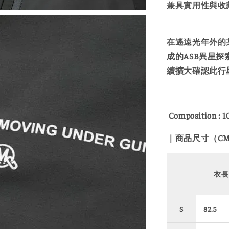
兼具實用性與收
在遙遠光年外的某顆
成的ASB異星
續擴大確認此行
Composition 
｜商品尺寸（C
衣長
S
82.5