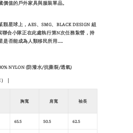
藏價值的戶外家具與服裝單品。
星球上，AES、SMG、BLACK DESIGN 組
探索聯合小隊正在此處執行第N次任務紮營，持
星是否能成為人類移民所用……
: 100% NYLON (防潑水/抗撕裂/透氣)
M）｜
胸寬
肩寬
袖長
65.5
50.5
62.5