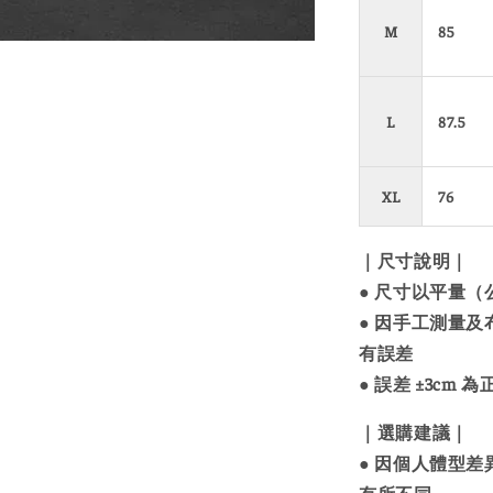
M
85
L
87.5
XL
76
｜尺寸說明｜
● 尺寸以平量
● 因手工測量
有誤差
● 誤差 ±3cm
｜選購建議｜
● 因個人體型
有所不同