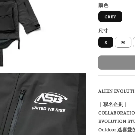
顏色
GREY
尺寸
S
M
ALIEN EVOLUTI
｜聯名企劃｜
COLLABORATI
EVOLUTION 
Outdoor 迷喜