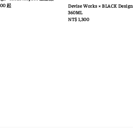
000
起
Devise Works × BLACK Desi
360ML
Regular
NT$ 1,300
price