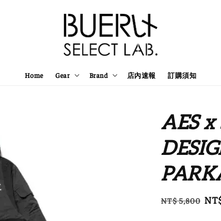
Home
Gear
Brand
店內速報
訂購須知
AES x
DESIG
PARK
Regular
Sal
NT$
NT$ 5,800
price
pri