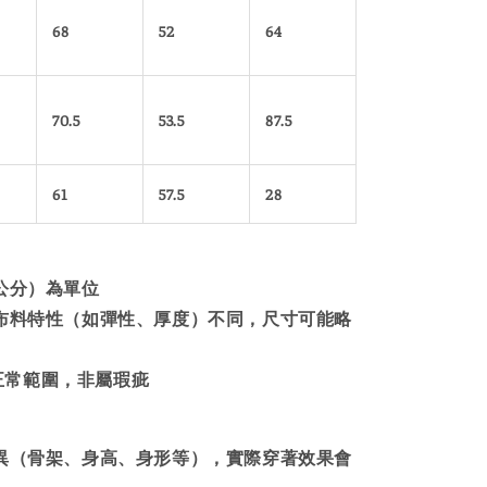
68
52
64
70.5
53.5
87.5
61
57.5
28
（公分）為單位
及布料特性（如彈性、厚度）不同，尺寸可能略
 為正常範圍，非屬瑕疵
差異（骨架、身高、身形等），實際穿著效果會