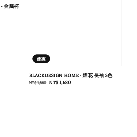
gn - 金屬杯
優惠
BLACKDESIGN HOME - 煙花 長袖 3色
Regular
Sale
NT$ 1,680
NT$ 1,880
price
price