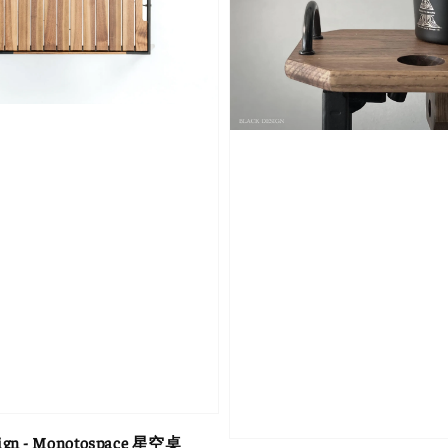
ign - Monotospace 星空桌