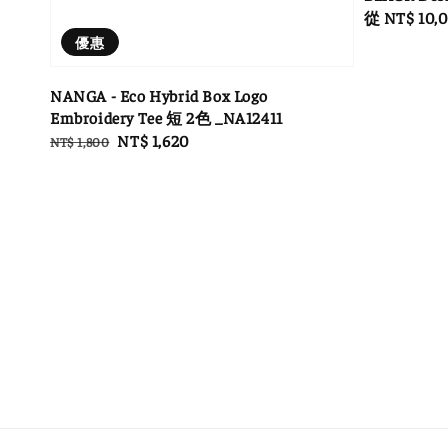
Regular
從
NT$ 10,
price
優惠
NANGA - Eco Hybrid Box Logo
Embroidery Tee 短 2色 _NA12411
Regular
Sale
NT$ 1,620
NT$ 1,800
price
price