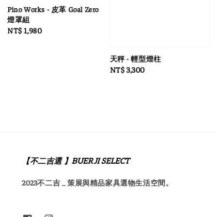
Pino Works - 皮革 Goal Zero
燈罩組
Regular
NT$ 1,980
price
天秤 - 輕型燈柱
Regular
NT$ 3,300
price
【不二吉選 】BUERJI SELECT
2023不二吉 _ 策展與精品家具選物生活空間。