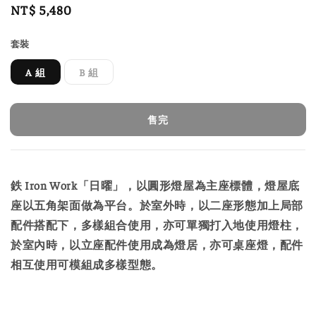
Regular
NT$ 5,480
售完
price
套裝
A 組
B 組
售完
鉄 Iron Work「日曜」，以圓形燈屋為主座標體，燈屋底
座以五角架面做為平台。於室外時，以二座形態加上局部
配件搭配下，多樣組合使用，亦可單獨打入地使用燈柱，
於室內時，以立座配件使用成為燈居，亦可桌座燈，配件
相互使用可模組成多樣型態。