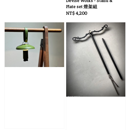
price
Devise Works - Stand &
Plate set 燈架組
Regular
NT$ 4,200
price