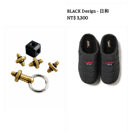
BLACK Design - 日和
Regular
NT$ 3,300
price