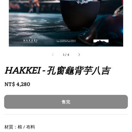
1
/
4
HAKKEI - 孔窗龜背芋八吉
Regular
NT$ 4,280
售完
price
售完
材質：棉 / 布料