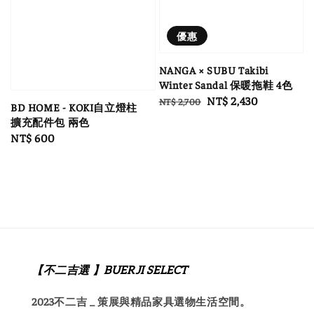
優惠
NANGA × SUBU Takibi
Winter Sandal 保暖拖鞋 4色
Regular
Sale
NT$ 2,430
NT$ 2,700
BD HOME - KOKI自立燈柱
price
price
擴充配件包 兩色
Regular
NT$ 600
price
【不二吉選 】BUERJI SELECT
2023不二吉 _ 策展與精品家具選物生活空間。