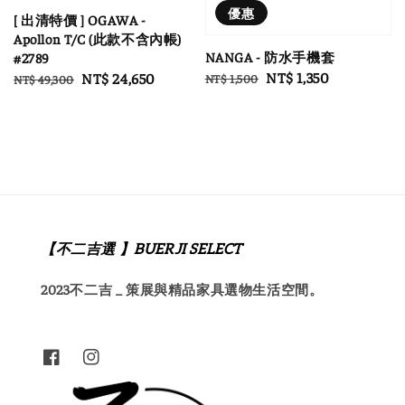
優惠
[ 出清特價 ] OGAWA -
Apollon T/C (此款不含內帳)
NANGA - 防水手機套
#2789
Regular
Sale
NT$ 1,350
Regular
Sale
NT$ 24,650
NT$ 1,500
NT$ 49,300
price
price
price
price
【不二吉選 】BUERJI SELECT
2023不二吉 _ 策展與精品家具選物生活空間。