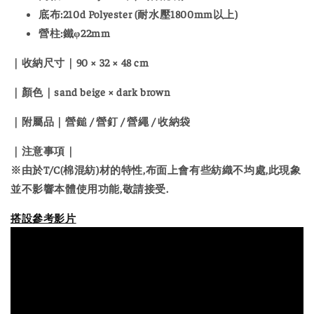
底布:210d Polyester (耐水壓1800mm以上)
營柱:鐵φ22mm
｜收納尺寸｜
90 × 32 × 48 cm
｜顏色｜
sand beige × dark brown
｜附屬品｜
營鎚 / 營釘 / 營繩 / 收納袋
｜注意事項｜
※由於T/C(棉混紡)材的特性,布面上會有些紡織不均處,此現象
並不影響本體使用功能,敬請接受.
搭設參考影片