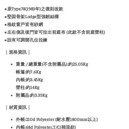
●原Type78(1983年)之復刻改款
●堅固骨架Lodge型強韌結構
●格紋窗戶皆有紗網
●左右側及後門皆可拉出前庭布 (此款不含前庭營柱)
●設有可調開孔位拉鍊
｜規格資訊｜
重量 / 總重量(不含附屬品):約25.05Kg
帳篷:約7.6Kg
內帳:約3.45Kg
營柱:約14Kg
附屬品:約3.35Kg
｜材質資訊｜
外帳:210d Polyester (耐水壓1800mm以上)
內帳:68d Polyester,T/C(棉混紡)