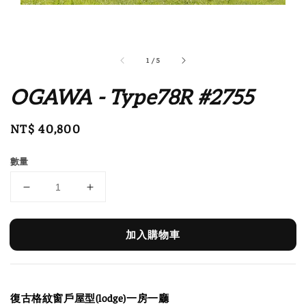
1
/
5
OGAWA - Type78R #2755
Regular
NT$ 40,800
price
數量
加入購物車
復古格紋窗戶屋型(lodge)一房一廳