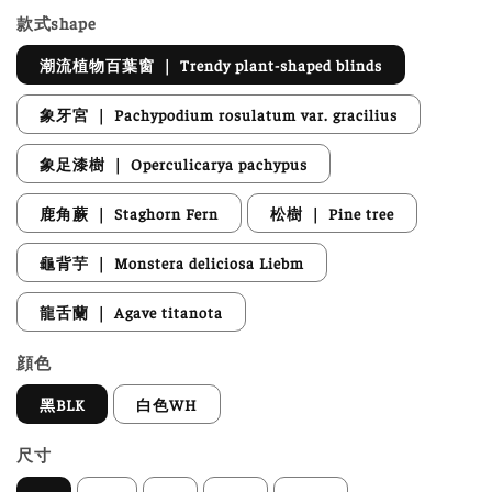
款式shape
潮流植物百葉窗 ｜ Trendy plant-shaped blinds
象牙宮 ｜ Pachypodium rosulatum var. gracilius
象足漆樹 ｜ Operculicarya pachypus
鹿角蕨 ｜ Staghorn Fern
松樹 ｜ Pine tree
龜背芋 ｜ Monstera deliciosa Liebm
龍舌蘭 ｜ Agave titanota
顔色
黑BLK
白色WH
尺寸