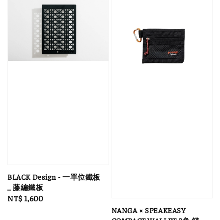
BLACK Design - 一單位鐵板
_ 藤編鐵板
Regular
NT$ 1,600
price
NANGA × SPEAKEASY