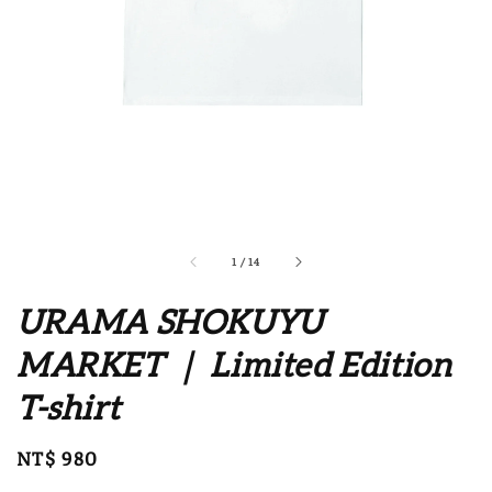
1
/
14
URAMA SHOKUYU
MARKET ｜ Limited Edition
T-shirt
Regular
NT$ 980
price