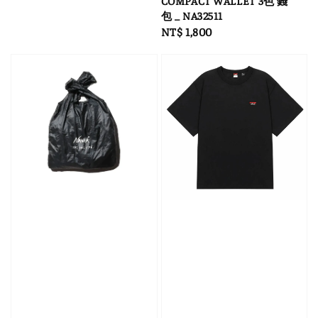
COMPACT WALLET 3色 錢
包 _ NA32511
Regular
NT$ 1,800
price