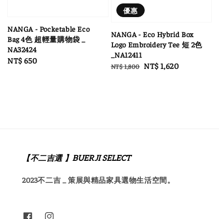
優惠
NANGA - Pocketable Eco
NANGA - Eco Hybrid Box
Bag 4色 超輕量購物袋 _
Logo Embroidery Tee 短 2色
NA32424
_NA12411
Regular
NT$ 650
Regular
Sale
NT$ 1,620
NT$ 1,800
price
price
price
【不二吉選 】BUERJI SELECT
2023不二吉 _ 策展與精品家具選物生活空間。