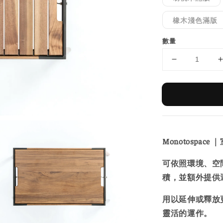
橡木淺色滿版
數量
Monotospa
可依照環境、空
積，並額外提供
用以延伸或釋放
靈活的運作。