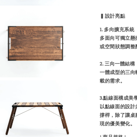
▍設計亮點
1. 多向擴充系統
多面向可獨立懸
或空間狀態調整
2. 三向一體結構
一體成型的三向
載的需求。
3.點線面構成美
以點線面的設計共
撐桿，除了讓桌
現的優美變化。
| 商品規格 |