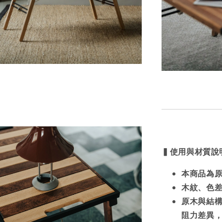
▍使用與材質說
本商品為
木紋、色
原木與結
阻力差異