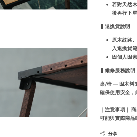
若對天然
後再行下
▍
退換貨說明
原木紋路
入退換貨
因個人因
▍維修服務說明
桌/椅 —
因木料
確保使用安全，
｜注意事項｜ 
可能與實際商品
分享