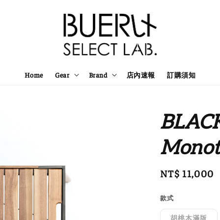
Home
Gear
Brand
店內速報
訂購須知
BLACK
Mono
Regular
NT$ 11,000
price
款式
胡桃木滿版