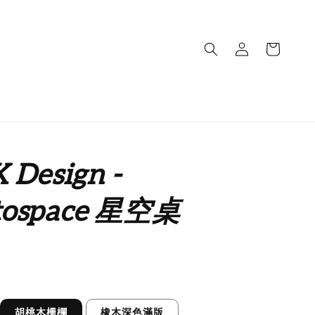
 Design -
tospace 星空桌
胡桃木柵欄
橡木深色滿版