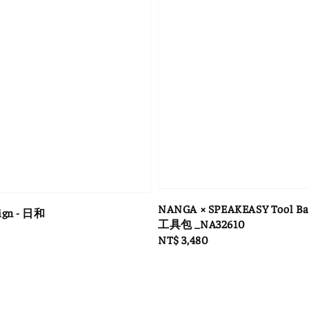
NANGA × SPEAKEASY Tool B
ign - 日和
工具包 _NA32610
Regular
NT$ 3,480
price