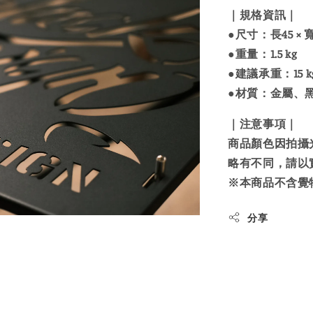
｜規格資訊｜
●尺寸：長45 × 寬3
●重量：1.5 kg
●建議承重：15 k
●材質：金屬、
｜注意事項｜
商品顏色因拍攝
略有不同，請以
※本商品不含覺
分享