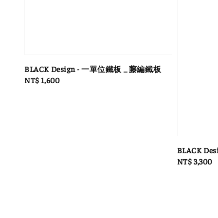
BLACK Design - 一單位鐵板 _ 藤編鐵板
Regular
NT$ 1,600
price
BLACK Des
Regular
NT$ 3,300
price