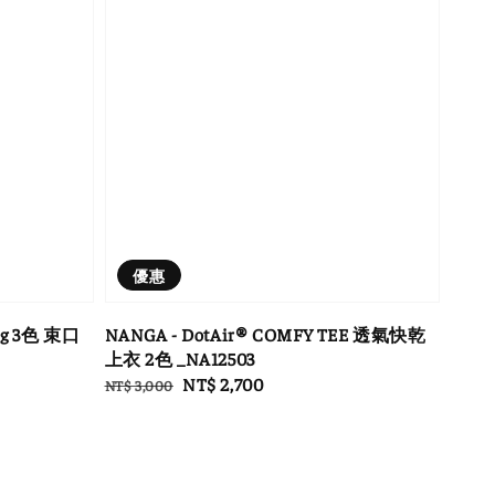
優惠
NANGA - DotAir® COMFY TEE 透氣快乾
ag 3色 束口
上衣 2色 _NA12503
Regular
Sale
NT$ 2,700
NT$ 3,000
price
price