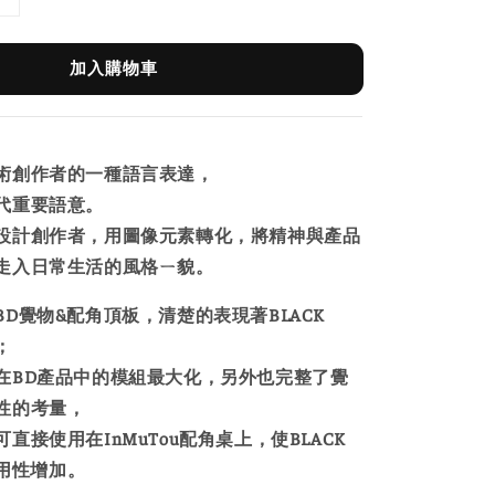
加入購物車
術創作者的一種語言表達，
代重要語意。
設計創作者，用圖像元素轉化，將精神與產品
走入日常生活的風格ㄧ貌。
D覺物&配角頂板，清楚的表現著BLACK
；
在BD產品中的模組最大化，另外也完整了覺
性的考量，
直接使用在InMuTou配角桌上，使BLACK
通用性增加。