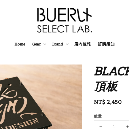
Home
Gear
Brand
店內速報
訂購須知
BLAC
頂板
Regular
NT$ 2,450
price
數量