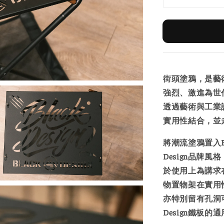
街頭塗鴉，是藝
強烈、激進為世
透過藝術與工業
實用性結合，並
將潮流塗鴉置入B
Design品牌風格
於使用上為講求
物置物架在實用
亦特別留有孔洞可
Design鐵板的