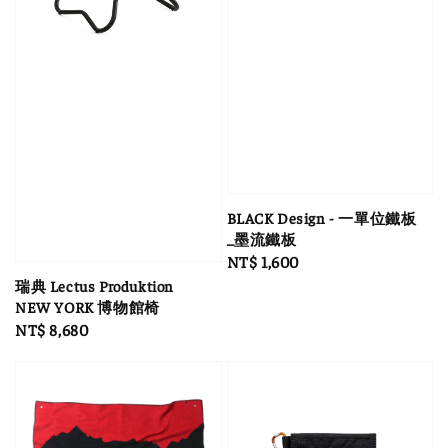
BLACK Design - 一單位鐵板
_墨流鐵板
Regular
NT$ 1,600
price
瑞典 Lectus Produktion
NEW YORK 博物館椅
Regular
NT$ 8,680
price