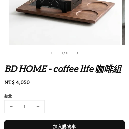
1
/
8
BD HOME - coffee life 咖啡組
Regular
NT$ 4,050
price
數量
加入購物車