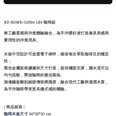
BD HOME-Coffee Life 咖啡組
將工藝質感與沖煮體驗融合，為手沖愛好者打造兼具美感與
實用性的沖煮用具。
木板中空設計可放置電子磅秤，確保每次萃取咖啡豆的穩定
性；
黑色金屬架根據濾杯尺寸打造，提供穩固支撐，讓水流可以
均勻流動，釋放咖啡的最佳風味。
側邊鐵板雕刻細節增添辨識度，融合現代工藝與溫潤木質，
為手沖咖啡帶來更具儀式感的體驗。
| 商品規格 |
咖啡木板尺寸
36*25*10 cm