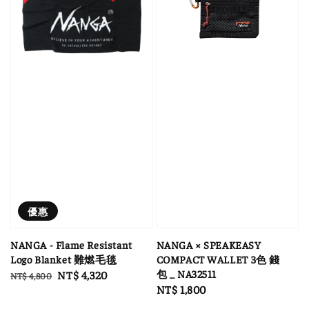
優惠
NANGA - Flame Resistant
NANGA × SPEAKEASY
Logo Blanket 難燃毛毯
COMPACT WALLET 3色 錢
包 _ NA32511
Regular
Sale
NT$ 4,320
NT$ 4,800
Regular
NT$ 1,800
price
price
price