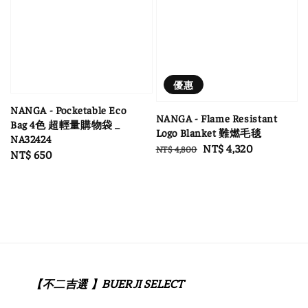
優惠
NANGA - Pocketable Eco
NANGA - Flame Resistant
Bag 4色 超輕量購物袋 _
Logo Blanket 難燃毛毯
NA32424
Regular
Sale
NT$ 4,320
NT$ 4,800
Regular
NT$ 650
price
price
price
【不二吉選 】BUERJI SELECT