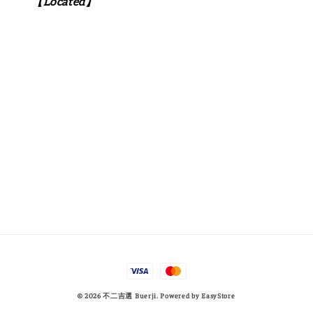
【Located】
© 2026 不二吉選 Buerji. Powered by
EasyStore