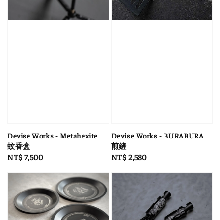
Devise Works - Metahexite
Devise Works - BURABURA
蚊香盒
煎鏟
Regular
NT$ 7,500
Regular
NT$ 2,580
price
price