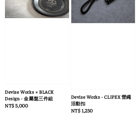
Devise Works × BLACK
Devise Works - CLIPEX 營繩
Design - 金屬盤三件組
活動扣
Regular
NT$ 5,000
Regular
NT$ 1,250
price
price