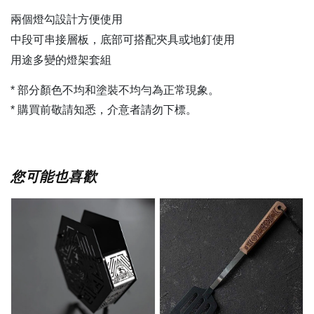
兩個燈勾設計方便使用
中段可串接層板，底部可搭配夾具或地釘使用
用途多變的燈架套組
* 部分顏色不均和塗裝不均勻為正常現象。
* 購買前敬請知悉，介意者請勿下標。
您可能也喜歡