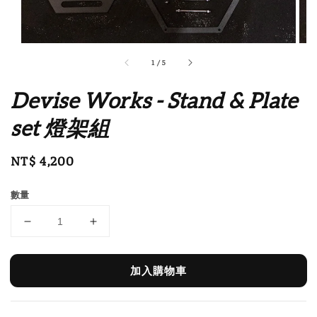
1
/
5
Devise Works - Stand & Plate
set 燈架組
Regular
NT$ 4,200
price
數量
加入購物車