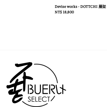
Devise works - DOTTCHI 層架
Regular
NT$ 18,800
price