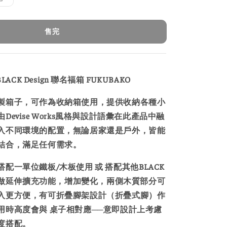
售完
× BLACK Design 聯名福箱
FUKUBAKO
製箱子，可作為收納箱使用，提供收納各種小
Devise Works風格與設計語彙在此產品中融
入不同環境的配置，無論居家還是戶外，皆能
結合，滿足任何需求。
配一單位鐵板/木板使用 或 搭配其他BLACK
商品做延伸擴充功能，增加變化，兩側木質部分可
入更方便，有可折疊腳架設計（折疊式腳）作
用時高度會與 桌子相對應──意即設計上考慮
度搭配。