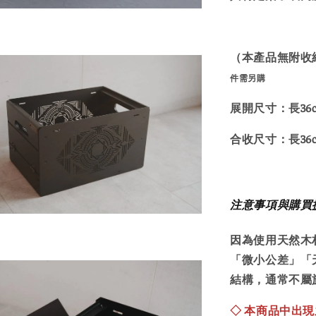
（本產品無附收
件需另購
展開尺寸：長36cm 
合收尺寸：
長36c
注意事項與購買
因為使用天然木
「微小公差」「天
結構，通常不屬
◇ 本商品中出