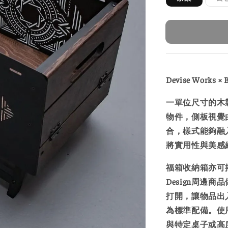
Devise Works 
一單位尺寸的木
物件，側板視覺由
合，樣式能夠融
將實用性與美感
福箱收納箱亦可搭
Design周邊
打開，讓物品出
為標準配備。使
與特定桌子或高