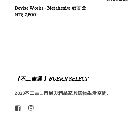
price
Devise Works - Metahexite 蚊香盒
Regular
NT$ 7,500
price
【不二吉選 】BUERJI SELECT
2023不二吉 _ 策展與精品家具選物生活空間。