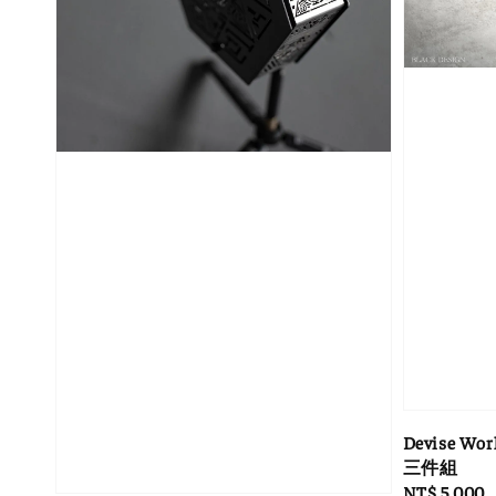
Devise Wo
三件組
Regular
NT$ 5,000