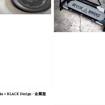
rks × BLACK Design - 金屬盤