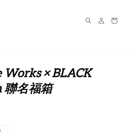
e Works × BLACK
gn 聯名福箱
售完
色