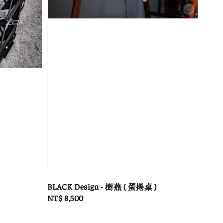
BLACK Design - 樹燕 ( 蛋捲桌 )
Regular
NT$ 8,500
price