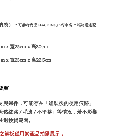
納袋）
＊可參考商品BLACK Design行李袋
＊福箱週邊配
x 寬25cm x 高30cm
m x 寬25cm x 高22.5cm
提醒
材與鐵件，可能存在「組裝後的使用痕跡」
然紋路 / 毛邊 / 不平整」等情況，若不影響
於退換貨範圍。
現之鐵板僅用於產品拍攝展示，