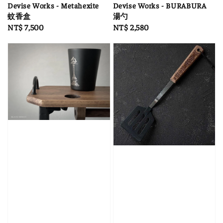
Devise Works - Metahexite
Devise Works - BURABURA
蚊香盒
湯勺
Regular
NT$ 7,500
Regular
NT$ 2,580
price
price