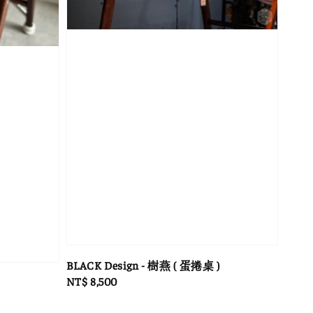
BLACK Design - 樹燕 ( 蛋捲桌 )
Regular
NT$ 8,500
price