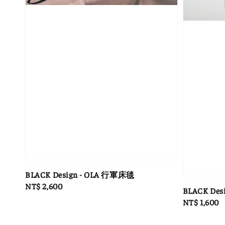
BLACK Design - OLA 行軍床毯
Regular
NT$ 2,600
BLACK D
price
Regular
NT$ 1,600
price