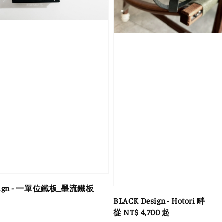
esign - 一單位鐵板_墨流鐵板
BLACK Design - Hotori 畔
Regular
從
NT$ 4,700
起