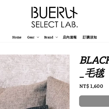
Home
Gear
Brand
店內速報
訂購須知
BLACK
_毛毯
Regular
NT$ 1,600
price